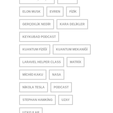
ELON MUSK
EVREN
FIZIK
GERÇEKLIK NEDIR
KARA DELIKLER
KEYKUBAD PODCAST
KUANTUM FIZIĞI
KUANTUM MEKANIĞI
LARAVEL HELPER CLASS
MATRIX
MICHIO KAKU
NASA
NIKOLA TESLA
PODCAST
STEPHAN HAWKING
UZAY
UZAYLILAR