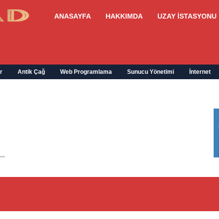
ANASAYFA
HAKKIMDA
UZAY İSTASYONU
r
Antik Çağ
Web Programlama
Sunucu Yönetimi
İnternet