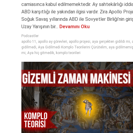
camiasınca kabul edilmemektedir. Ay sahtekârlığı iddia
ABD karşıtlığı ile yakından ilgisi vardır. Zira Apollo Proje
Soğuk Savaş yıllarında ABD ile Sovyetler Birliği’nin giriş
Uzay Yarışının bir...
Devamını Oku
Podcastler
apollo 11
,
apollo ay görevleri
,
apollo projesi
,
aya gerçekten gidildi mi
,
gidilmedi
,
Aya Gidilmedi Komplo Teorilerini Çürütelim
,
aya gidilmemiş 
mi
,
Aya hiç gitmedik
,
komplo teorileri