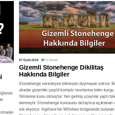
07 Eylül 2019
0 Yorum
Gizemli Stonehenge Dikilitaş
Hakkında Bilgiler
i
8
Stonehenge neredeyse bilmeyen duymayan yoktur. Bu
okadar gizemliki çeşitli komplo teorilerine bilim-kurgu
noğlunun
filmlerine konu olmuştur. Yeri gelmiş uzaylılar yaptı bil
an
denmiştir. Stonehenge konusunu detaylıca açıklanan v
a
ele alıyoruz. İngiltere‘nin Wiltshire bölgesinde bulunan
tırmaları