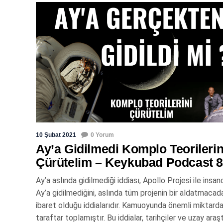
10 Şubat 2021
0 Yorum
Ay’a Gidilmedi Komplo Teorilerin
Çürütelim – Keykubad Podcast 
Ay’a aslında gidilmediği iddiası, Apollo Projesi ile insa
Ay’a gidilmediğini, aslında tüm projenin bir aldatmacad
ibaret olduğu iddialarıdır. Kamuoyunda önemli miktard
taraftar toplamıştır. Bu iddialar, tarihçiler ve uzay araş