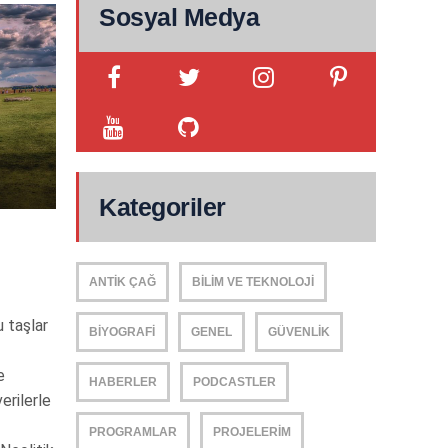
Sosyal Medya
Kategoriler
ANTIK ÇAĞ
BILIM VE TEKNOLOJI
 taşlar
BIYOGRAFI
GENEL
GÜVENLIK
e
HABERLER
PODCASTLER
erilerle
PROGRAMLAR
PROJELERIM