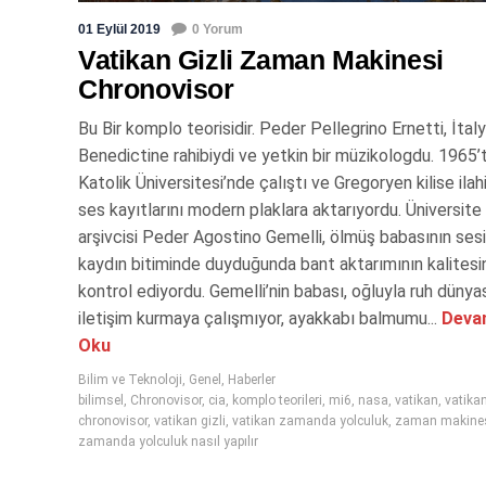
01 Eylül 2019
0 Yorum
Vatikan Gizli Zaman Makinesi
Chronovisor
Bu Bir komplo teorisidir. Peder Pellegrino Ernetti, İtal
Benedictine rahibiydi ve yetkin bir müzikologdu. 1965’
Katolik Üniversitesi’nde çalıştı ve Gregoryen kilise ilahi
ses kayıtlarını modern plaklara aktarıyordu. Üniversite
arşivcisi Peder Agostino Gemelli, ölmüş babasının sesin
kaydın bitiminde duyduğunda bant aktarımının kalitesi
kontrol ediyordu. Gemelli’nin babası, oğluyla ruh dünya
iletişim kurmaya çalışmıyor, ayakkabı balmumu...
Devam
Oku
Bilim ve Teknoloji
,
Genel
,
Haberler
bilimsel
,
Chronovisor
,
cia
,
komplo teorileri
,
mi6
,
nasa
,
vatikan
,
vatika
chronovisor
,
vatikan gizli
,
vatikan zamanda yolculuk
,
zaman makine
zamanda yolculuk nasıl yapılır