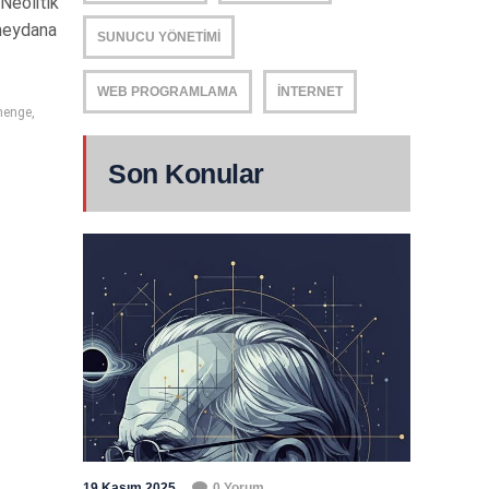
Neolitik
 meydana
SUNUCU YÖNETIMI
WEB PROGRAMLAMA
İNTERNET
henge
,
Son Konular
19 Kasım 2025
0 Yorum