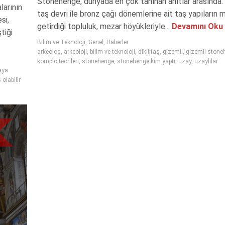
Stonehenge, dünyada en çok tanınan anıtlar arasında. 
larının
taş devri ile bronz çağı dönemlerine ait taş yapıların
si,
getirdiği topluluk, mezar höyükleriyle...
Devamını Oku
tiği
Bilim ve Teknoloji
,
Genel
,
Haberler
arkeolog
,
arkeoloji
,
bilim ve teknoloji
,
dikilitaş
,
gizemli
,
gizemli stone
komplo teorileri
,
stonehenge
,
stonehenge kim yaptı
,
uzay
,
uzaylılar
aya
olabilir