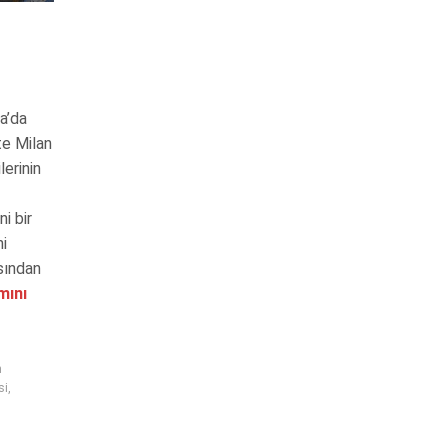
ya’da
te Milan
lerinin
i bir
ni
sından
ını
n
si
,