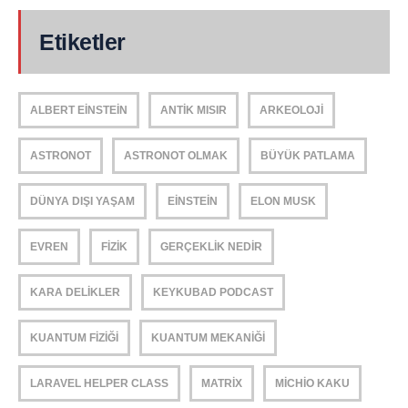
Etiketler
ALBERT EINSTEIN
ANTIK MISIR
ARKEOLOJI
ASTRONOT
ASTRONOT OLMAK
BÜYÜK PATLAMA
DÜNYA DIŞI YAŞAM
EINSTEIN
ELON MUSK
EVREN
FIZIK
GERÇEKLIK NEDIR
KARA DELIKLER
KEYKUBAD PODCAST
KUANTUM FIZIĞI
KUANTUM MEKANIĞI
LARAVEL HELPER CLASS
MATRIX
MICHIO KAKU