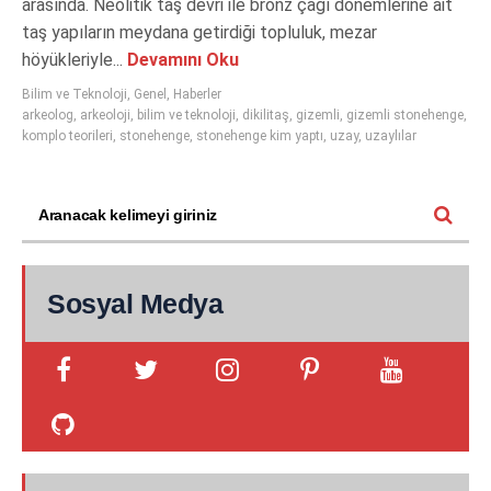
arasında. Neolitik taş devri ile bronz çağı dönemlerine ait
taş yapıların meydana getirdiği topluluk, mezar
höyükleriyle...
Devamını Oku
Bilim ve Teknoloji
,
Genel
,
Haberler
arkeolog
,
arkeoloji
,
bilim ve teknoloji
,
dikilitaş
,
gizemli
,
gizemli stonehenge
,
komplo teorileri
,
stonehenge
,
stonehenge kim yaptı
,
uzay
,
uzaylılar
Sosyal Medya