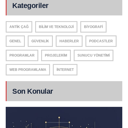
Kategoriler
ANTIK ÇAĞ
BILIM VE TEKNOLOJI
BIYOGRAFI
GENEL
GÜVENLIK
HABERLER
PODCASTLER
PROGRAMLAR
PROJELERIM
SUNUCU YÖNETIMI
WEB PROGRAMLAMA
İNTERNET
Son Konular