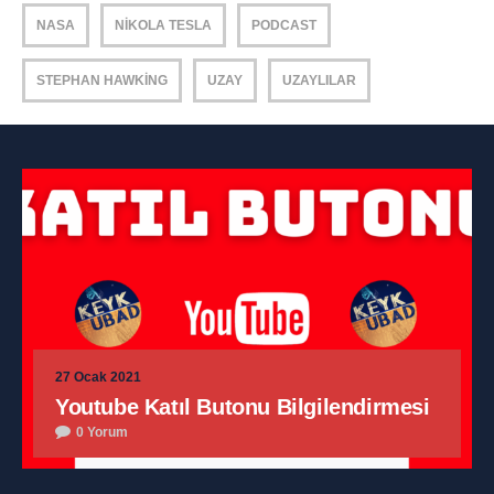
NASA
NIKOLA TESLA
PODCAST
STEPHAN HAWKING
UZAY
UZAYLILAR
27 Ocak 2021
Youtube Katıl Butonu Bilgilendirmesi
0 Yorum