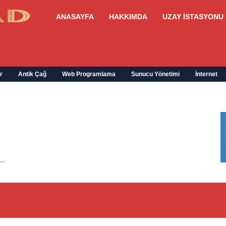
ANASAYFA
HAKKIMDA
UZAY İSTASYONU
r
Antik Çağ
Web Programlama
Sunucu Yönetimi
İnternet