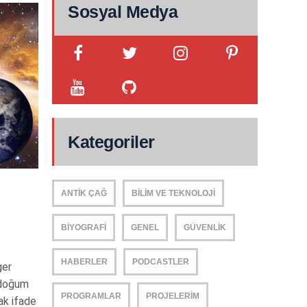
Sosyal Medya
Kategoriler
ANTIK ÇAĞ
BILIM VE TEKNOLOJI
BIYOGRAFI
GENEL
GÜVENLIK
HABERLER
PODCASTLER
ger
 doğum
PROGRAMLAR
PROJELERIM
ak ifade