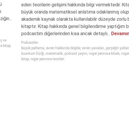
ü
eden teorilerin gelişimi hakkında bilgi vermektedir. Kit
k
büyük oranda matematiksel anlatıma odaklanmış olup
iğin...
akademik kaynak olarakta kullanılabilir düzeyde zorlu b
kitaptır. Kitap hakkında genel bilgilendirme yaptığım 
podcastim diğerlerinden kısa ancak detaylı...
Devamın
ç ve
Podcastler
e kitap
büyük patlama
,
evren hakkında bilgiler
,
evren yasaları
,
gerçeğin yollar
kuantum fiziği
,
matematik
,
podcast yayını
,
roger penrose kitabı
,
roge
kitap
,
roger penrose teorileri