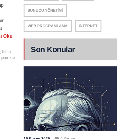
ap
SUNUCU YÖNETIMI
ir
WEB PROGRAMLAMA
İNTERNET
bu
ı Oku
Son Konular
ı
,
Kitap
,
r penrose
19 Kasım 2025
0 Yorum