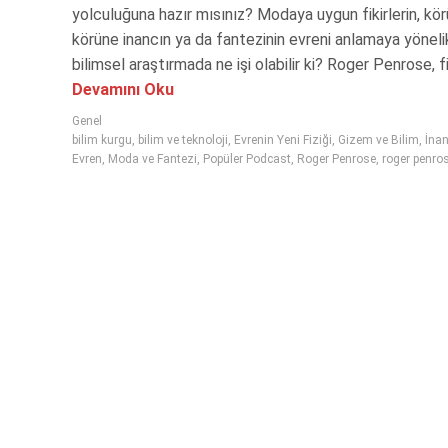
yolculuğuna hazır mısınız? Modaya uygun fikirlerin, kör
körüne inancın ya da fantezinin evreni anlamaya yöneli
bilimsel araştırmada ne işi olabilir ki? Roger Penrose, fiz
Devamını Oku
Genel
bilim kurgu
,
bilim ve teknoloji
,
Evrenin Yeni Fiziği
,
Gizem ve Bilim
,
İnan
Evren
,
Moda ve Fantezi
,
Popüler Podcast
,
Roger Penrose
,
roger penros