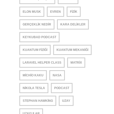
ELON MUSK
EVREN
FIZIK
GERÇEKLIK NEDIR
KARA DELIKLER
KEYKUBAD PODCAST
KUANTUM FIZIĞI
KUANTUM MEKANIĞI
LARAVEL HELPER CLASS
MATRIX
MICHIO KAKU
NASA
NIKOLA TESLA
PODCAST
STEPHAN HAWKING
UZAY
UZAYLILAR