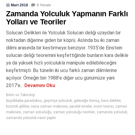
11 Mart 2018
0 Yorum
Zamanda Yolculuk Yapmanın Farklı
Yolları ve Teoriler
Solucan Delikleri ile Yolculuk Solucan deliği uzaydan bir
noktadan diğerine giden bir köprü. Aslında bu iki zaman
dilimi arasında bir kestirmeye benziyor. 1935’de Einstein
solucan deliği teoremini keşfettiğinde bunların kara delikle
ya da yüksek hızlı yolculukla manipule edilebileceğini
keşfetmişti. Bu tünelin iki ucu farklı zaman dilimlerine
açılıyor. Örneğin biri 1988’e diğer ucu günümüze yani
2017’e...
Devamını Oku
Bilim ve Teknoloji
büyükbaba paradoksu
,
geçmişe yolculuk
,
geleceğe dönüş
,
kara delikler
,
kozmik iplikler
,
nasa zaman makinesi
,
paralel evreler
,
sicim teorisi
,
zaman
makinesi
,
zaman yolculuğu
,
zaman yolculuğu teorileri
,
zamanda yolculuk
,
zamanda yolculuk nasıl yapılır