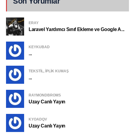
Son Yorumlar
ERAY
Laravel Yardımcı Sınıf Ekleme ve Google A...
KEYKUBAD
...
TEKSTIL, IPLIK KUMAŞ
...
RAYMONDBROMS
Uzay Canlı Yayın
KYOADQV
Uzay Canlı Yayın