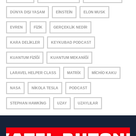
DÜNYA DIŞI YAŞAM
EINSTEIN
ELON MUSK
EVREN
FIZIK
GERÇEKLIK NEDIR
KARA DELIKLER
KEYKUBAD PODCAST
KUANTUM FIZIĞI
KUANTUM MEKANIĞI
LARAVEL HELPER CLASS
MATRIX
MICHIO KAKU
NASA
NIKOLA TESLA
PODCAST
STEPHAN HAWKING
UZAY
UZAYLILAR