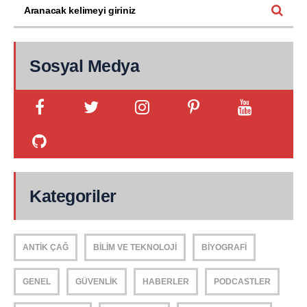
Sosyal Medya
Kategoriler
ANTIK ÇAĞ
BILIM VE TEKNOLOJI
BIYOGRAFI
GENEL
GÜVENLIK
HABERLER
PODCASTLER