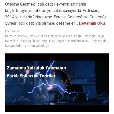
Ötesine Geçmek” adlı kitabı, evrenin sınırlarını
keşfetmeye yönelik bir yolculuk sunuyordu. Ardından,
2014 yılında da “Hiperuzay: Evrenin Geleceği ve Geleceğin
Evreni” adlı kitabıyla bilimsel gelişmeleri...
Devamını Oku
Podcastler
Bilim ve Gelecek
,
Fizik ve Uzay
,
Fizikçinin Geleceği Keşfi
,
Geleceğin Fiziği
,
Gelecekte Teknoloji
,
hiperuzay
,
Hiperuzay kitabı
,
michio kaku
,
Uzay Keşifleri
,
Uzayın Sırları
,
zaman yolculuğu