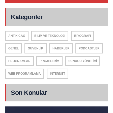
Kategoriler
ANTIK ÇAĞ
BILIM VE TEKNOLOJI
BIYOGRAFI
GENEL
GÜVENLIK
HABERLER
PODCASTLER
PROGRAMLAR
PROJELERIM
SUNUCU YÖNETIMI
WEB PROGRAMLAMA
İNTERNET
Son Konular