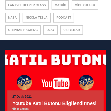
LARAVEL HELPER CLASS
MATRIX
MICHIO KAKU
NASA
NIKOLA TESLA
PODCAST
STEPHAN HAWKING
UZAY
UZAYLILAR
27 Ocak 2021
Youtube Katıl Butonu Bilgilendirmesi
0 Yorum