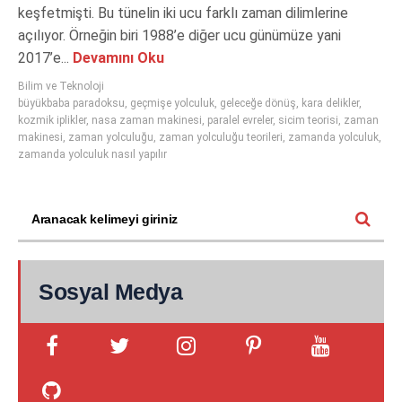
keşfetmişti. Bu tünelin iki ucu farklı zaman dilimlerine
açılıyor. Örneğin biri 1988’e diğer ucu günümüze yani
2017’e...
Devamını Oku
Bilim ve Teknoloji
büyükbaba paradoksu
,
geçmişe yolculuk
,
geleceğe dönüş
,
kara delikler
,
kozmik iplikler
,
nasa zaman makinesi
,
paralel evreler
,
sicim teorisi
,
zaman
makinesi
,
zaman yolculuğu
,
zaman yolculuğu teorileri
,
zamanda yolculuk
,
zamanda yolculuk nasıl yapılır
Sosyal Medya