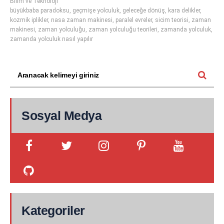
Bilim ve Teknoloji
büyükbaba paradoksu
,
geçmişe yolculuk
,
geleceğe dönüş
,
kara delikler
,
kozmik iplikler
,
nasa zaman makinesi
,
paralel evreler
,
sicim teorisi
,
zaman
makinesi
,
zaman yolculuğu
,
zaman yolculuğu teorileri
,
zamanda yolculuk
,
zamanda yolculuk nasıl yapılır
Sosyal Medya
Kategoriler