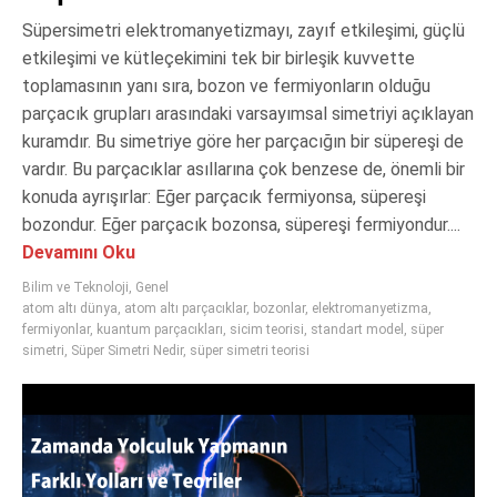
Süpersimetri elektromanyetizmayı, zayıf etkileşimi, güçlü
etkileşimi ve kütleçekimini tek bir birleşik kuvvette
toplamasının yanı sıra, bozon ve fermiyonların olduğu
parçacık grupları arasındaki varsayımsal simetriyi açıklayan
kuramdır. Bu simetriye göre her parçacığın bir süpereşi de
vardır. Bu parçacıklar asıllarına çok benzese de, önemli bir
konuda ayrışırlar: Eğer parçacık fermiyonsa, süpereşi
bozondur. Eğer parçacık bozonsa, süpereşi fermiyondur....
Devamını Oku
Bilim ve Teknoloji
,
Genel
atom altı dünya
,
atom altı parçacıklar
,
bozonlar
,
elektromanyetizma
,
fermiyonlar
,
kuantum parçacıkları
,
sicim teorisi
,
standart model
,
süper
simetri
,
Süper Simetri Nedir
,
süper simetri teorisi