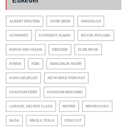
Etiketler
ALBERT EINSTEIN
ANTIK MISIR
ARKEOLOJI
ASTRONOT
ASTRONOT OLMAK
BÜYÜK PATLAMA
DÜNYA DIŞI YAŞAM
EINSTEIN
ELON MUSK
EVREN
FIZIK
GERÇEKLIK NEDIR
KARA DELIKLER
KEYKUBAD PODCAST
KUANTUM FIZIĞI
KUANTUM MEKANIĞI
LARAVEL HELPER CLASS
MATRIX
MICHIO KAKU
NASA
NIKOLA TESLA
PODCAST