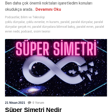
Ben daha çok önemli noktaları işaretledim konuları
okudukça arada...
Devamını Oku
Podcastler
,
Bilim ve Teknoloji
çoklu dünyalar
,
çoklu evrenler
,
m kuramı
,
paralel
,
paralel dünyalar
,
paralel
dünyalar gerçek mi
,
paralel dünyalara bilimsel bakış
,
paralel evren
,
paralel
evren nedir
,
podcast
,
sicim teorisi
21 Nisan 2021
0 Yorum
Süper Simetri Nedir