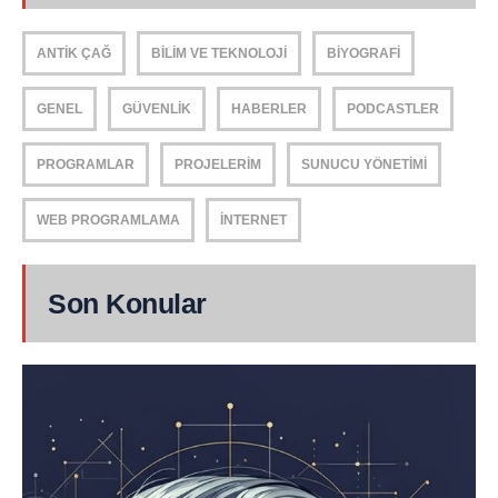
ANTIK ÇAĞ
BILIM VE TEKNOLOJI
BIYOGRAFI
GENEL
GÜVENLIK
HABERLER
PODCASTLER
PROGRAMLAR
PROJELERIM
SUNUCU YÖNETIMI
WEB PROGRAMLAMA
İNTERNET
Son Konular