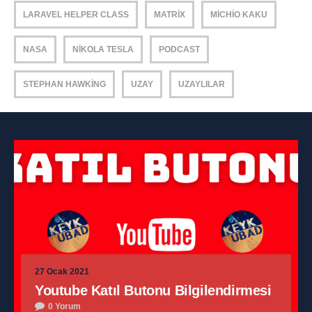
LARAVEL HELPER CLASS
MATRIX
MICHIO KAKU
NASA
NIKOLA TESLA
PODCAST
STEPHAN HAWKING
UZAY
UZAYLILAR
27 Ocak 2021
Youtube Katıl Butonu Bilgilendirmesi
0 Yorum