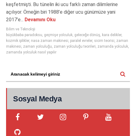
keşfetmişti. Bu tünelin iki ucu farklı zaman dilimlerine
açılıyor. Örneğin biri 1988’e diğer ucu günümüze yani
2017’e...
Devamını Oku
Bilim ve Teknoloji
büyükbaba paradoksu
,
geçmişe yolculuk
,
geleceğe dönüş
,
kara delikler
,
kozmik iplikler
,
nasa zaman makinesi
,
paralel evreler
,
sicim teorisi
,
zaman
makinesi
,
zaman yolculuğu
,
zaman yolculuğu teorileri
,
zamanda yolculuk
,
zamanda yolculuk nasıl yapılır
Sosyal Medya