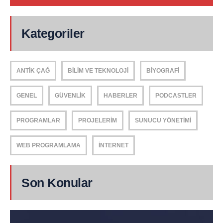
Kategoriler
ANTIK ÇAĞ
BILIM VE TEKNOLOJI
BIYOGRAFI
GENEL
GÜVENLIK
HABERLER
PODCASTLER
PROGRAMLAR
PROJELERIM
SUNUCU YÖNETIMI
WEB PROGRAMLAMA
İNTERNET
Son Konular