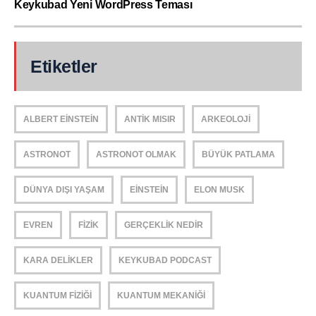
Keykubad Yeni WordPress Teması
Etiketler
ALBERT EINSTEIN
ANTIK MISIR
ARKEOLOJI
ASTRONOT
ASTRONOT OLMAK
BÜYÜK PATLAMA
DÜNYA DIŞI YAŞAM
EINSTEIN
ELON MUSK
EVREN
FIZIK
GERÇEKLIK NEDIR
KARA DELIKLER
KEYKUBAD PODCAST
KUANTUM FIZIĞI
KUANTUM MEKANIĞI