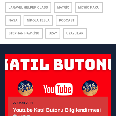
LARAVEL HELPER CLASS
MATRIX
MICHIO KAKU
NASA
NIKOLA TESLA
PODCAST
STEPHAN HAWKING
UZAY
UZAYLILAR
27 Ocak 2021
Youtube Katıl Butonu Bilgilendirmesi