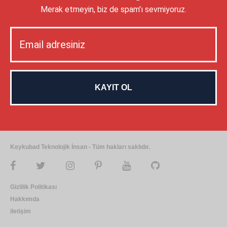
Merak etmeyin, biz de spam'ı sevmiyoruz.
Keykubad Teknolojik İnsan - Tüm hakları saklıdır.
Gizlilik Politikası
Hakkımda
iletişim