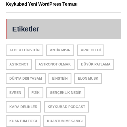
Keykubad Yeni WordPress Teması
Etiketler
ALBERT EINSTEIN
ANTIK MISIR
ARKEOLOJI
ASTRONOT
ASTRONOT OLMAK
BÜYÜK PATLAMA
DÜNYA DIŞI YAŞAM
EINSTEIN
ELON MUSK
EVREN
FIZIK
GERÇEKLIK NEDIR
KARA DELIKLER
KEYKUBAD PODCAST
KUANTUM FIZIĞI
KUANTUM MEKANIĞI