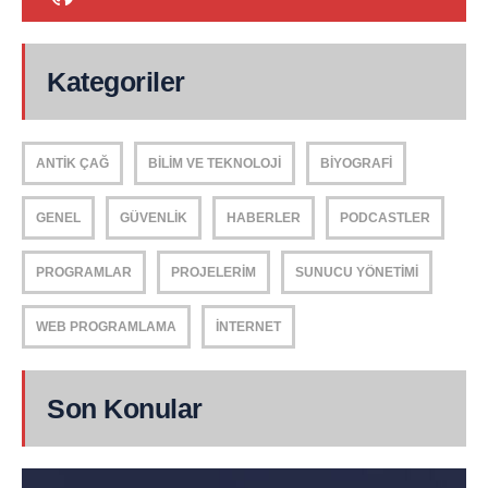
Kategoriler
ANTIK ÇAĞ
BILIM VE TEKNOLOJI
BIYOGRAFI
GENEL
GÜVENLIK
HABERLER
PODCASTLER
PROGRAMLAR
PROJELERIM
SUNUCU YÖNETIMI
WEB PROGRAMLAMA
İNTERNET
Son Konular