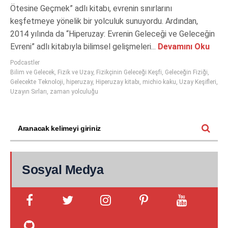
Ötesine Geçmek” adlı kitabı, evrenin sınırlarını
keşfetmeye yönelik bir yolculuk sunuyordu. Ardından,
2014 yılında da “Hiperuzay: Evrenin Geleceği ve Geleceğin
Evreni” adlı kitabıyla bilimsel gelişmeleri...
Devamını Oku
Podcastler
Bilim ve Gelecek
,
Fizik ve Uzay
,
Fizikçinin Geleceği Keşfi
,
Geleceğin Fiziği
,
Gelecekte Teknoloji
,
hiperuzay
,
Hiperuzay kitabı
,
michio kaku
,
Uzay Keşifleri
,
Uzayın Sırları
,
zaman yolculuğu
Sosyal Medya