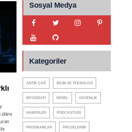
Sosyal Medya
Kategoriler
ANTIK ÇAĞ
BILIM VE TEKNOLOJI
klı
BIYOGRAFI
GENEL
GÜVENLIK
ir
HABERLER
PODCASTLER
 dilimi
lucan
PROGRAMLAR
PROJELERIM
 da