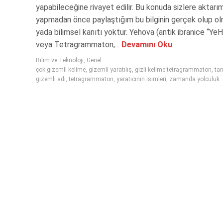
yapabileceğine rivayet edilir. Bu konuda sizlere aktarı
yapmadan önce paylaştığım bu bilginin gerçek olup ol
yada bilimsel kanıtı yoktur. Yehova (antik ibranice “Y
veya Tetragrammaton,...
Devamını Oku
Bilim ve Teknoloji
,
Genel
çok gizemli kelime
,
gizemli yaratılış
,
gizli kelime tetragrammaton
,
tan
gizemli adı
,
tetragrammaton
,
yaratıcının isimleri
,
zamanda yolculuk