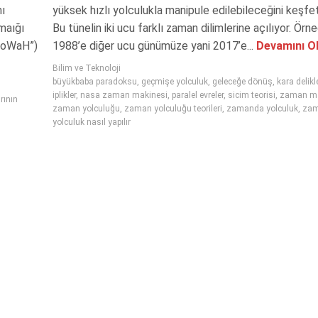
mı
yüksek hızlı yolculukla manipule edilebileceğini keşfet
maığı
Bu tünelin iki ucu farklı zaman dilimlerine açılıyor. Örneğ
eHoWaH”)
1988’e diğer ucu günümüze yani 2017’e...
Devamını O
Bilim ve Teknoloji
büyükbaba paradoksu
,
geçmişe yolculuk
,
geleceğe dönüş
,
kara delikl
iplikler
,
nasa zaman makinesi
,
paralel evreler
,
sicim teorisi
,
zaman ma
rının
zaman yolculuğu
,
zaman yolculuğu teorileri
,
zamanda yolculuk
,
za
yolculuk nasıl yapılır