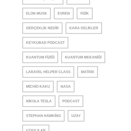
ELON MUSK
EVREN
FIZIK
GERÇEKLIK NEDIR
KARA DELIKLER
KEYKUBAD PODCAST
KUANTUM FIZIĞI
KUANTUM MEKANIĞI
LARAVEL HELPER CLASS
MATRIX
MICHIO KAKU
NASA
NIKOLA TESLA
PODCAST
STEPHAN HAWKING
UZAY
UZAYLILAR