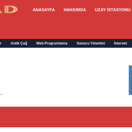
ANASAYFA
HAKKIMDA
UZAY İSTASYONU
r
Antik Çağ
Web Programlama
Sunucu Yönetimi
İnternet