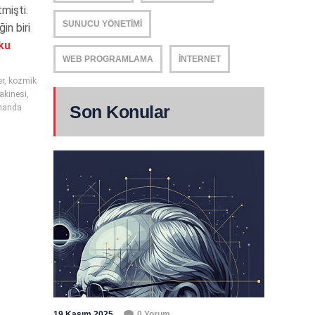
mişti.
SUNUCU YÖNETIMI
in biri
ku
WEB PROGRAMLAMA
İNTERNET
er
,
kozmik
kinesi
,
Son Konular
manda
19 Kasım 2025
0 Yorum