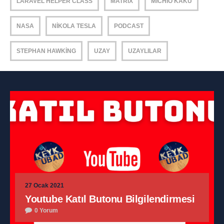
LARAVEL HELPER CLASS
MATRIX
MICHIO KAKU
NASA
NIKOLA TESLA
PODCAST
STEPHAN HAWKING
UZAY
UZAYLILAR
27 Ocak 2021
Youtube Katıl Butonu Bilgilendirmesi
0 Yorum