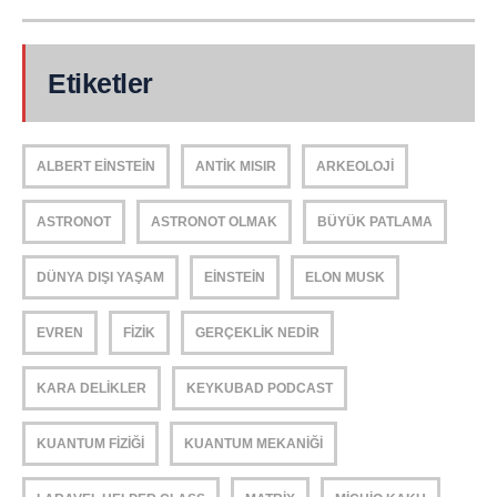
Etiketler
ALBERT EINSTEIN
ANTIK MISIR
ARKEOLOJI
ASTRONOT
ASTRONOT OLMAK
BÜYÜK PATLAMA
DÜNYA DIŞI YAŞAM
EINSTEIN
ELON MUSK
EVREN
FIZIK
GERÇEKLIK NEDIR
KARA DELIKLER
KEYKUBAD PODCAST
KUANTUM FIZIĞI
KUANTUM MEKANIĞI