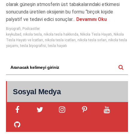
olarak güneşin atmosferin üst tabakalarındaki etkimesi
sonucunda üretilen oksijenin bu formu “birçok kişide
palyatif ve tedavi edici sonuçlar...
Devamını Oku
Biyografi
,
Podcastler
keykubad
,
nikola tesla
,
nikola tesla hakkında
,
Nikola Tesla Hayatı
,
Nikola
Tesla Hayatı ve İcatları
,
nikola tesla icatları
,
nikola tesla sırları
,
nikola tesla
yaşamı
,
tesla biyografisi
,
tesla hayatı
Sosyal Medya