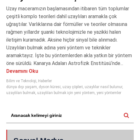
Uzay maceramızın başlamasından itibaren tüm toplumlar
çeşitli komplo teorileri dahil uzaylıları aramakla çok
uğraştılar. Varlıklarına dair förmüller ve teoriler olmasına
rağmen yıllardır şuanki teknolojimizle ne yazikki halen
iletişim kuramadık. Aksine hiçbir sinyal bile alınmadı.
Uzaylıları bulmak adına yeni yöntem ve teknikler
aramaktayız. İşte bu yöntemlerden akla yatkın bir yöntem
öne sürüldü. Kanarya Adaları Astrofizik Enstitüsü‘nde...
Devamını Oku
Bilim ve Teknoloji
,
Haberler
dünya dışı yaşam
,
dyson küresi
,
uzay çöpleri
,
uzaylılar nasıl bulunur
,
uzaylıları bulmak
,
uzaylıları bulmak için yeni yöntem
,
yeni yöntemler