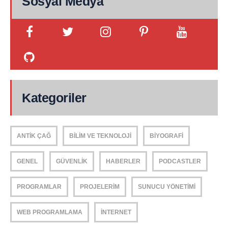
Sosyal Medya
Kategoriler
ANTIK ÇAĞ
BILIM VE TEKNOLOJI
BIYOGRAFI
GENEL
GÜVENLIK
HABERLER
PODCASTLER
PROGRAMLAR
PROJELERIM
SUNUCU YÖNETIMI
WEB PROGRAMLAMA
İNTERNET