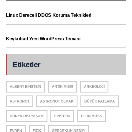
Linux Dereceli DDOS Koruma Teknikleri
Keykubad Yeni WordPress Teması
Etiketler
ALBERT EINSTEIN
ANTIK MISIR
ARKEOLOJI
ASTRONOT
ASTRONOT OLMAK
BÜYÜK PATLAMA
DÜNYA DIŞI YAŞAM
EINSTEIN
ELON MUSK
EVREN
FIZIK
GERÇEKLIK NEDIR