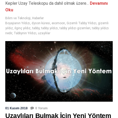
Kepler Uzay Teleskopu da dahil olmak üzere...
Devamını
Oku
Bilim ve Teknoloji
,
Haberler
Boyajianın Yıldızı
,
dyson küresi
,
exomoon
,
Gizemli Tabby Yıldızı
,
gizemli
yıldız
,
ilginç yıldız
,
tabby
,
tabby yıldızı
,
tabby yıldızı gizemleri
,
tabby yıldızı
nedir
,
Tabbynin Yıldızı
,
uzaylılar
01 Kasım 2018
0 Yorum
Uzaylıları Bulmak İçin Yeni Yöntem