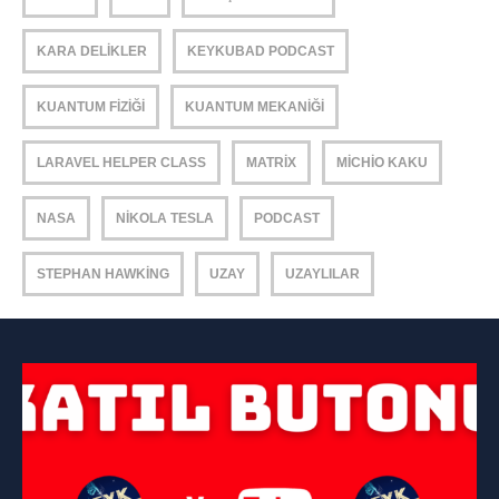
KARA DELIKLER
KEYKUBAD PODCAST
KUANTUM FIZIĞI
KUANTUM MEKANIĞI
LARAVEL HELPER CLASS
MATRIX
MICHIO KAKU
NASA
NIKOLA TESLA
PODCAST
STEPHAN HAWKING
UZAY
UZAYLILAR