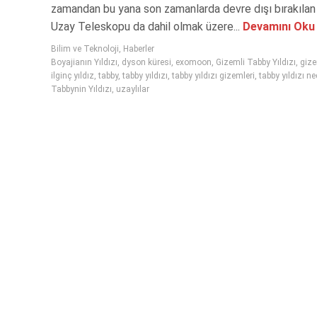
zamandan bu yana son zamanlarda devre dışı bırakılan
Uzay Teleskopu da dahil olmak üzere...
Devamını Oku
Bilim ve Teknoloji
,
Haberler
Boyajianın Yıldızı
,
dyson küresi
,
exomoon
,
Gizemli Tabby Yıldızı
,
gize
ilginç yıldız
,
tabby
,
tabby yıldızı
,
tabby yıldızı gizemleri
,
tabby yıldızı ne
Tabbynin Yıldızı
,
uzaylılar