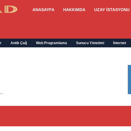
ANASAYFA
HAKKIMDA
UZAY İSTASYONU
r
Antik Çağ
Web Programlama
Sunucu Yönetimi
İnternet