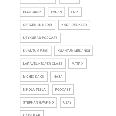
ELON MUSK
EVREN
FIZIK
GERÇEKLIK NEDIR
KARA DELIKLER
KEYKUBAD PODCAST
KUANTUM FIZIĞI
KUANTUM MEKANIĞI
LARAVEL HELPER CLASS
MATRIX
MICHIO KAKU
NASA
NIKOLA TESLA
PODCAST
STEPHAN HAWKING
UZAY
UZAYLILAR