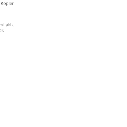
 Kepler
mli yıldız
,
dir
,