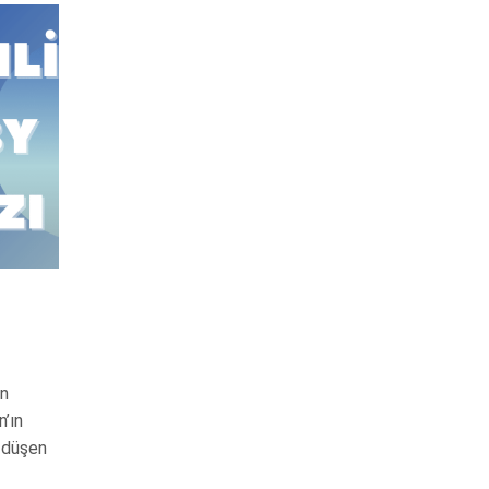
ın
n’ın
p düşen