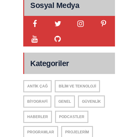
Sosyal Medya
Kategoriler
ANTIK ÇAĞ
BILIM VE TEKNOLOJI
BIYOGRAFI
GENEL
GÜVENLIK
HABERLER
PODCASTLER
PROGRAMLAR
PROJELERIM