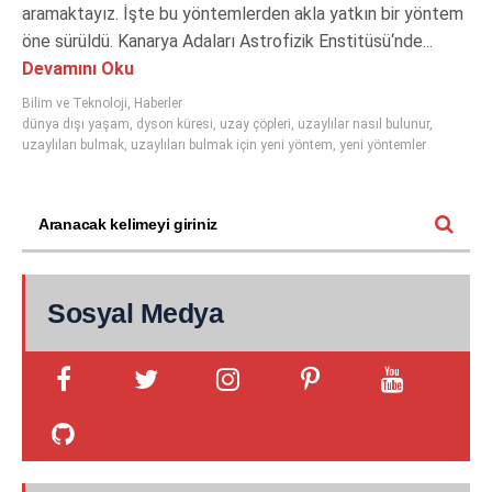
aramaktayız. İşte bu yöntemlerden akla yatkın bir yöntem
öne sürüldü. Kanarya Adaları Astrofizik Enstitüsü‘nde...
Devamını Oku
Bilim ve Teknoloji
,
Haberler
dünya dışı yaşam
,
dyson küresi
,
uzay çöpleri
,
uzaylılar nasıl bulunur
,
uzaylıları bulmak
,
uzaylıları bulmak için yeni yöntem
,
yeni yöntemler
Sosyal Medya