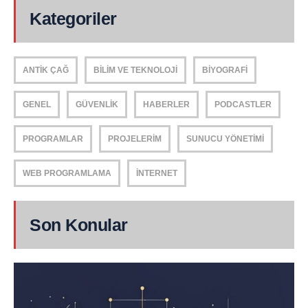
Kategoriler
ANTIK ÇAĞ
BILIM VE TEKNOLOJI
BIYOGRAFI
GENEL
GÜVENLIK
HABERLER
PODCASTLER
PROGRAMLAR
PROJELERIM
SUNUCU YÖNETIMI
WEB PROGRAMLAMA
İNTERNET
Son Konular