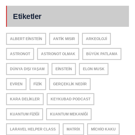
Etiketler
ALBERT EINSTEIN
ANTIK MISIR
ARKEOLOJI
ASTRONOT
ASTRONOT OLMAK
BÜYÜK PATLAMA
DÜNYA DIŞI YAŞAM
EINSTEIN
ELON MUSK
EVREN
FIZIK
GERÇEKLIK NEDIR
KARA DELIKLER
KEYKUBAD PODCAST
KUANTUM FIZIĞI
KUANTUM MEKANIĞI
LARAVEL HELPER CLASS
MATRIX
MICHIO KAKU