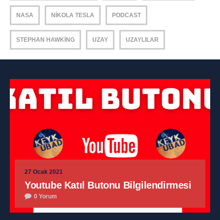
NASA
NIKOLA TESLA
PODCAST
STEPHAN HAWKING
UZAY
UZAYLILAR
27 Ocak 2021
Youtube Katıl Butonu Bilgilendirmesi
0 Yorum