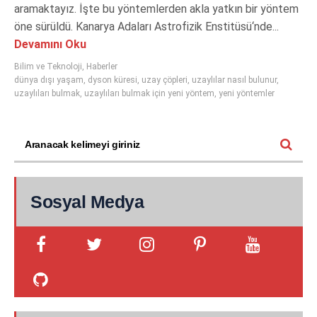
aramaktayız. İşte bu yöntemlerden akla yatkın bir yöntem
öne sürüldü. Kanarya Adaları Astrofizik Enstitüsü‘nde...
Devamını Oku
Bilim ve Teknoloji
,
Haberler
dünya dışı yaşam
,
dyson küresi
,
uzay çöpleri
,
uzaylılar nasıl bulunur
,
uzaylıları bulmak
,
uzaylıları bulmak için yeni yöntem
,
yeni yöntemler
Sosyal Medya