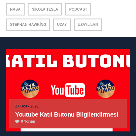
NASA
NIKOLA TESLA
PODCAST
STEPHAN HAWKING
UZAY
UZAYLILAR
27 Ocak 2021
Youtube Katıl Butonu Bilgilendirmesi
0 Yorum