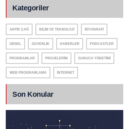
Kategoriler
ANTIK ÇAĞ
BILIM VE TEKNOLOJI
BIYOGRAFI
GENEL
GÜVENLIK
HABERLER
PODCASTLER
PROGRAMLAR
PROJELERIM
SUNUCU YÖNETIMI
WEB PROGRAMLAMA
İNTERNET
Son Konular