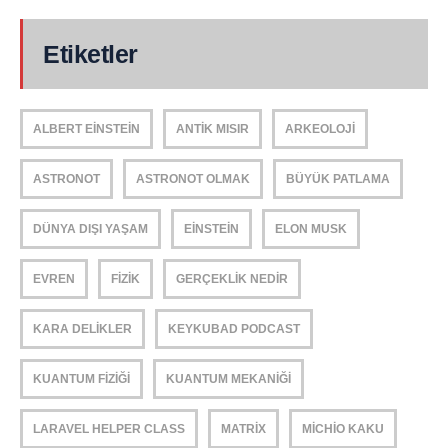
Etiketler
ALBERT EINSTEIN
ANTIK MISIR
ARKEOLOJI
ASTRONOT
ASTRONOT OLMAK
BÜYÜK PATLAMA
DÜNYA DIŞI YAŞAM
EINSTEIN
ELON MUSK
EVREN
FIZIK
GERÇEKLIK NEDIR
KARA DELIKLER
KEYKUBAD PODCAST
KUANTUM FIZIĞI
KUANTUM MEKANIĞI
LARAVEL HELPER CLASS
MATRIX
MICHIO KAKU