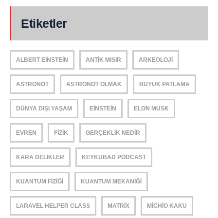
Etiketler
ALBERT EINSTEIN
ANTIK MISIR
ARKEOLOJI
ASTRONOT
ASTRONOT OLMAK
BÜYÜK PATLAMA
DÜNYA DIŞI YAŞAM
EINSTEIN
ELON MUSK
EVREN
FIZIK
GERÇEKLIK NEDIR
KARA DELIKLER
KEYKUBAD PODCAST
KUANTUM FIZIĞI
KUANTUM MEKANIĞI
LARAVEL HELPER CLASS
MATRIX
MICHIO KAKU