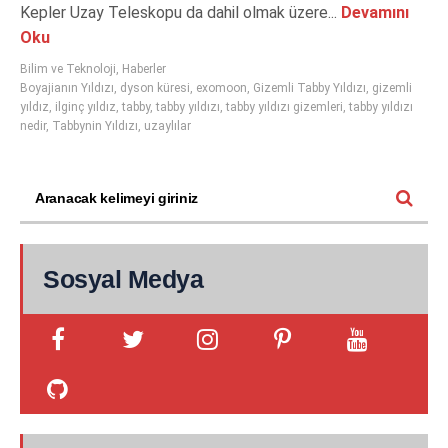
Kepler Uzay Teleskopu da dahil olmak üzere...
Devamını
Oku
Bilim ve Teknoloji
,
Haberler
Boyajianın Yıldızı
,
dyson küresi
,
exomoon
,
Gizemli Tabby Yıldızı
,
gizemli
yıldız
,
ilginç yıldız
,
tabby
,
tabby yıldızı
,
tabby yıldızı gizemleri
,
tabby yıldızı
nedir
,
Tabbynin Yıldızı
,
uzaylılar
Sosyal Medya