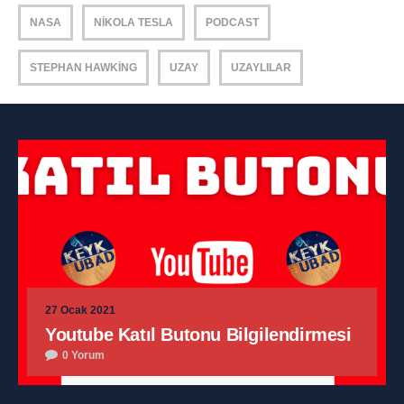
NASA
NIKOLA TESLA
PODCAST
STEPHAN HAWKING
UZAY
UZAYLILAR
27 Ocak 2021
Youtube Katıl Butonu Bilgilendirmesi
0 Yorum