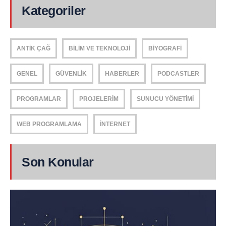
Kategoriler
ANTIK ÇAĞ
BILIM VE TEKNOLOJI
BIYOGRAFI
GENEL
GÜVENLIK
HABERLER
PODCASTLER
PROGRAMLAR
PROJELERIM
SUNUCU YÖNETIMI
WEB PROGRAMLAMA
İNTERNET
Son Konular