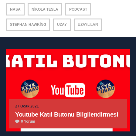
NASA
NIKOLA TESLA
PODCAST
STEPHAN HAWKING
UZAY
UZAYLILAR
27 Ocak 2021
Youtube Katıl Butonu Bilgilendirmesi
0 Yorum