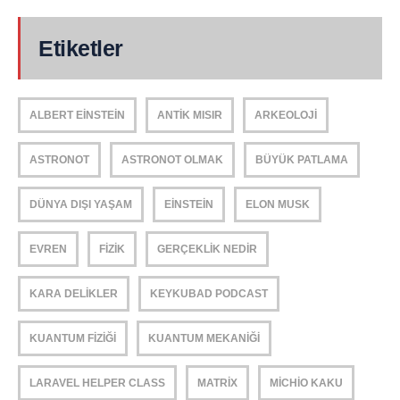
Etiketler
ALBERT EINSTEIN
ANTIK MISIR
ARKEOLOJI
ASTRONOT
ASTRONOT OLMAK
BÜYÜK PATLAMA
DÜNYA DIŞI YAŞAM
EINSTEIN
ELON MUSK
EVREN
FIZIK
GERÇEKLIK NEDIR
KARA DELIKLER
KEYKUBAD PODCAST
KUANTUM FIZIĞI
KUANTUM MEKANIĞI
LARAVEL HELPER CLASS
MATRIX
MICHIO KAKU