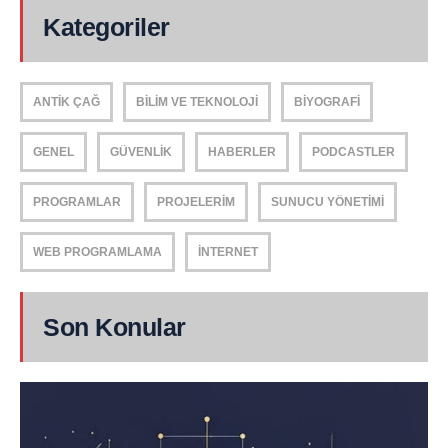
Kategoriler
ANTIK ÇAĞ
BILIM VE TEKNOLOJI
BIYOGRAFI
GENEL
GÜVENLIK
HABERLER
PODCASTLER
PROGRAMLAR
PROJELERIM
SUNUCU YÖNETIMI
WEB PROGRAMLAMA
İNTERNET
Son Konular