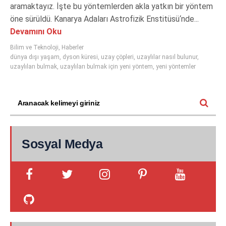
aramaktayız. İşte bu yöntemlerden akla yatkın bir yöntem
öne sürüldü. Kanarya Adaları Astrofizik Enstitüsü‘nde...
Devamını Oku
Bilim ve Teknoloji
,
Haberler
dünya dışı yaşam
,
dyson küresi
,
uzay çöpleri
,
uzaylılar nasıl bulunur
,
uzaylıları bulmak
,
uzaylıları bulmak için yeni yöntem
,
yeni yöntemler
Sosyal Medya