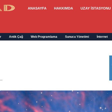
ANASAYFA
HAKKIMDA
UZAY İSTASYONU
r
Antik Çağ
Web Programlama
Sunucu Yönetimi
İnternet