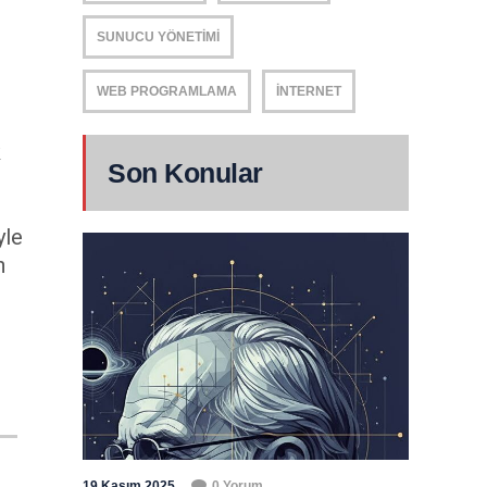
SUNUCU YÖNETIMI
WEB PROGRAMLAMA
İNTERNET
k
Son Konular
yle
n
19 Kasım 2025
0 Yorum