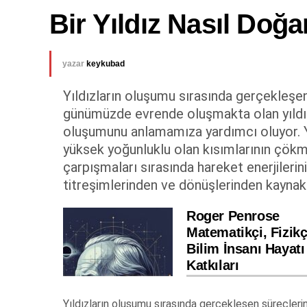
Bir Yıldız Nasıl Doğa
yazar
keykubad
Yıldızların oluşumu sırasında gerçekleş
günümüzde evrende oluşmakta olan yıldız
oluşumunu anlamamıza yardımcı oluyor. Yı
yüksek yoğunluklu olan kısımlarının çökme
çarpışmaları sırasında hareket enerjilerini
titreşimlerinden ve dönüşlerinden kaynakla
Roger Penrose
Matematikçi, Fizikç
Bilim İnsanı Hayatı
Katkıları
Yıldızların oluşumu sırasında gerçekleşen süreçl