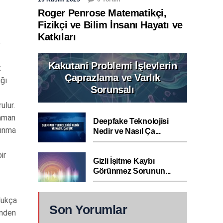
Roger Penrose Matematikçi,
Fizikçi ve Bilim İnsanı Hayatı ve
Katkıları
e
Kakutani Problemi İşlevlerin
.
Çaprazlama ve Varlık
ığı
Sorunsalı
ulur.
zaman
Deepfake Teknolojisi
sınma
Nedir ve Nasıl Ça...
ir
Gizli İşitme Kaybı
Görünmez Sorunun...
dukça
Son Yorumlar
inden