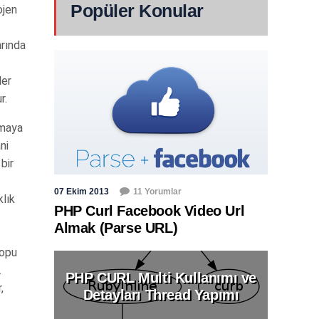
Popüler Konular
ojen
arında
ler
r.
nmaya
ni
bir
07 Ekim 2013
11 Yorumlar
klık
PHP Curl Facebook Video Url
Almak (Parse URL)
topu
.
PHP CURL Multi Kullanımı ve
,
Detayları Thread Yapımı