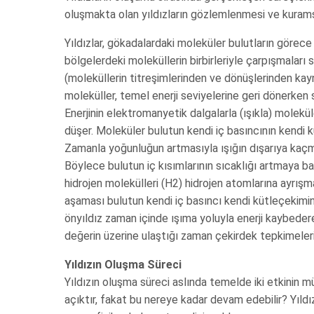
oluşmakta olan yıldızların gözlemlenmesi ve kurams
Yıldızlar, gökadalardaki moleküler bulutların görece
bölgelerdeki moleküllerin birbirleriyle çarpışmaları s
(moleküllerin titreşimlerinden ve dönüşlerinden kay
moleküller, temel enerji seviyelerine geri dönerken sah
Enerjinin elektromanyetik dalgalarla (ışıkla) molekü
düşer. Moleküler bulutun kendi iç basıncının kend
Zamanla yoğunluğun artmasıyla ışığın dışarıya kaçma
Böylece bulutun iç kısımlarının sıcaklığı artmaya ba
hidrojen molekülleri (H2) hidrojen atomlarına ayrışm
aşaması bulutun kendi iç basıncı kendi kütleçekimi
önyıldız zaman içinde ışıma yoluyla enerji kaybeder
değerin üzerine ulaştığı zaman çekirdek tepkimeleri
Yıldızın Oluşma Süreci
Yıldızın oluşma süreci aslında temelde iki etkinin m
açıktır, fakat bu nereye kadar devam edebilir? Yıldızl