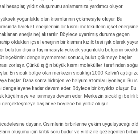
al hesaplar, yıldız oluşumunu anlamamıza yardımcı oluyor.
 yüksek yoğunluklu olan kısımlarının çökmesiyle oluşur. Bu
ırasında hareket enerjilerinin bir kısmı moleküllerin içsel enerjisin
naklanan enerjisine) aktarılır. Böylece uyarılmış duruma geçen
ip oldukları içsel enerjinin bir kısmını kızılötesi ışık olarak yayar
ler bulutun dışına taşınmasıyla yüksek yoğunluklu bölgenin sıcakl
i kütleçekimini dengeleyememesi sonucu, bulut çökmeye başlar.
sı zorlaşır. Çünkü ışığın büyük kısmı moleküller tarafından soğur
şlar. En sıcak bölge olan merkezin sıcaklığı 2000 Kelvin’i aştığı 
aya başlar. Daha sonra hidrojen ve helyum atomları iyonlaşır. Bu ı
ni dengeleyene kadar devam eder. Böylece bir önyıldız oluşur. Bu
ek küçülmeye ve ısınmaya devam eder. Merkezin sıcaklığı belirli b
 gerçekleşmeye başlar ve böylece bir yıldız oluşur.
ücadelesine dayanır. Cisimlerin birbirlerine çekim uygulayacağı ol
arın oluşumu için kritik soru budur ve yıldız ile gezegenleri birbir