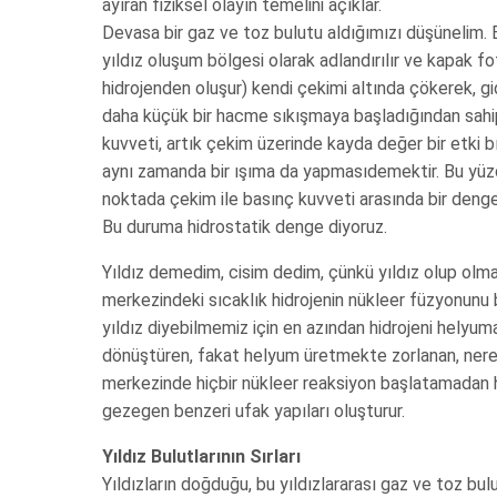
ayıran fiziksel olayın temelini açıklar.
Devasa bir gaz ve toz bulutu aldığımızı düşünelim. 
yıldız oluşum bölgesi olarak adlandırılır ve kapak f
hidrojenden oluşur) kendi çekimi altında çökerek, g
daha küçük bir hacme sıkışmaya başladığından sahip
kuvveti, artık çekim üzerinde kayda değer bir etki b
aynı zamanda bir ışıma da yapmasıdemektir. Bu yüzde
noktada çekim ile basınç kuvveti arasında bir deng
Bu duruma hidrostatik denge diyoruz.
Yıldız demedim, cisim dedim, çünkü yıldız olup olmad
merkezindeki sıcaklık hidrojenin nükleer füzyonunu 
yıldız diyebilmemiz için en azından hidrojeni helyum
dönüştüren, fakat helyum üretmekte zorlanan, nere
merkezinde hiçbir nükleer reaksiyon başlatamadan h
gezegen benzeri ufak yapıları oluşturur.
Yıldız Bulutlarının Sırları
Yıldızların doğduğu, bu yıldızlararası gaz ve toz bul