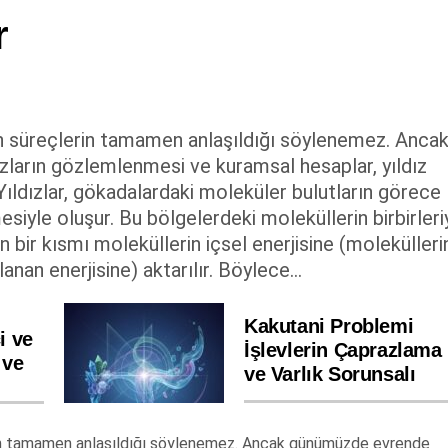
r
en süreçlerin tamamen anlaşıldığı söylenemez. Anca
ların gözlemlenmesi ve kuramsal hesaplar, yıldız
ldızlar, gökadalardaki moleküler bulutların görece
siyle oluşur. Bu bölgelerdeki moleküllerin birbirleri
n bir kısmı moleküllerin içsel enerjisine (molekülleri
nan enerjisine) aktarılır. Böylece...
Kakutani Problemi
i ve
İşlevlerin Çaprazlama
 ve
ve Varlık Sorunsalı
erin tamamen anlaşıldığı söylenemez. Ancak günümüzde evrende