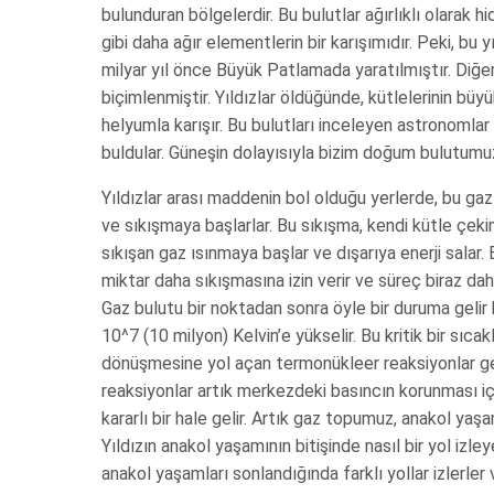
bulunduran bölgelerdir. Bu bulutlar ağırlıklı olarak h
gibi daha ağır elementlerin bir karışımıdır. Peki, bu 
milyar yıl önce Büyük Patlamada yaratılmıştır. Diğe
biçimlenmiştir. Yıldızlar öldüğünde, kütlelerinin büyü
helyumla karışır. Bu bulutları inceleyen astronomlar
buldular. Güneşin dolayısıyla bizim doğum bulutumuz
Yıldızlar arası maddenin bol olduğu yerlerde, bu ga
ve sıkışmaya başlarlar. Bu sıkışma, kendi kütle çeki
sıkışan gaz ısınmaya başlar ve dışarıya enerji salar. 
miktar daha sıkışmasına izin verir ve süreç biraz d
Gaz bulutu bir noktadan sonra öyle bir duruma gelir 
10^7 (10 milyon) Kelvin’e yükselir. Bu kritik bir sıca
dönüşmesine yol açan termonükleer reaksiyonlar ge
reaksiyonlar artık merkezdeki basıncın korunması içi
kararlı bir hale gelir. Artık gaz topumuz, anakol yaş
Yıldızın anakol yaşamının bitişinde nasıl bir yol izleye
anakol yaşamları sonlandığında farklı yollar izlerler v