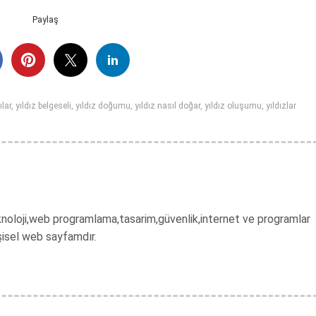
Paylaş
ılar
,
yıldız belgeseli
,
yıldız doğumu
,
yıldız nasıl doğar
,
yıldız oluşumu
,
yıldızlar
 teknoloji,web programlama,tasarim,güvenlik,internet ve programlar
şisel web sayfamdır.