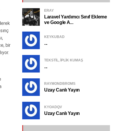
,
ERAY
Laravel Yardımcı Sınıf Ekleme
ve Google A...
derek
asınç
KEYKUBAD
ı,
...
e, bir
ıyor.
TEKSTIL, IPLIK KUMAŞ
...
e
RAYMONDBROMS
a
Uzay Canlı Yayın
KYOADQV
Uzay Canlı Yayın