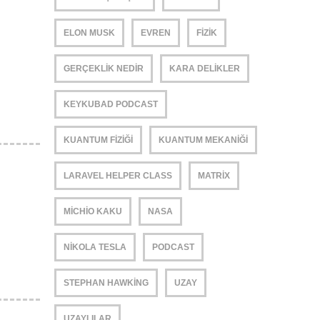
ELON MUSK
EVREN
FIZIK
GERÇEKLIK NEDIR
KARA DELIKLER
KEYKUBAD PODCAST
KUANTUM FIZIĞI
KUANTUM MEKANIĞI
LARAVEL HELPER CLASS
MATRIX
MICHIO KAKU
NASA
NIKOLA TESLA
PODCAST
STEPHAN HAWKING
UZAY
UZAYLILAR