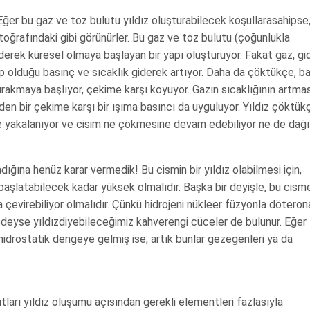
Eğer bu gaz ve toz bulutu yıldız oluşturabilecek koşullarasahipse
otoğrafındaki gibi görünürler. Bu gaz ve toz bulutu (çoğunlukla
iderek küresel olmaya başlayan bir yapı oluşturuyor. Fakat gaz, gi
 olduğu basınç ve sıcaklık giderek artıyor. Daha da çöktükçe, b
ırakmaya başlıyor, çekime karşı koyuyor. Gazın sıcaklığının artmas
n bir çekime karşı bir ışıma basıncı da uyguluyor. Yıldız çöktükç
e yakalanıyor ve cisim ne çökmesine devam edebiliyor ne de dağıl
ığına henüz karar vermedik! Bu cismin bir yıldız olabilmesi için,
başlatabilecek kadar yüksek olmalıdır. Başka bir deyişle, bu cism
a çevirebiliyor olmalıdır. Çünkü hidrojeni nükleer füzyonla döteron
deyse yıldızdiyebileceğimiz kahverengi cüceler de bulunur. Eğer
idrostatik dengeye gelmiş ise, artık bunlar gezegenleri ya da
utları yıldız oluşumu açısından gerekli elementleri fazlasıyla