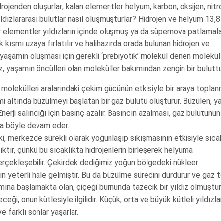
idrojenden oluşurlar; kalan elementler helyum, karbon, oksijen, nitr
yıldızlararası bulutlar nasıl oluşmuşturlar? Hidrojen ve helyum 13,8
r elementler yıldızların içinde oluşmuş ya da süpernova patlamal
k kısmı uzaya fırlatılır ve halihazırda orada bulunan hidrojen ve
 yaşamın oluşması için gerekli ‘prebiyotik’ molekül denen molekül
, yaşamın öncülleri olan moleküller bakımından zengin bir buluttu
z molekülleri aralarındaki çekim gücünün etkisiyle bir araya topla
mi altında büzülmeyi başlatan bir gaz bulutu oluşturur. Büzülen, ya
Enerji salındığı için basınç azalır. Basıncın azalması, gaz bulutunun 
aha böyle devam eder.
ki, merkezde sürekli olarak yoğunlaşıp sıkışmasının etkisiyle sıca
klıktır, çünkü bu sıcaklıkta hidrojenlerin birleşerek helyuma
rçekleşebilir. Çekirdek dediğimiz yoğun bölgedeki nükleer
n yeterli hale gelmiştir. Bu da büzülme sürecini durdurur ve gaz 
amına başlamakta olan, çiçeği burnunda tazecik bir yıldız olmuştur
ceği, onun kütlesiyle ilgilidir. Küçük, orta ve büyük kütleli yıldızlar
e farklı sonlar yaşarlar.