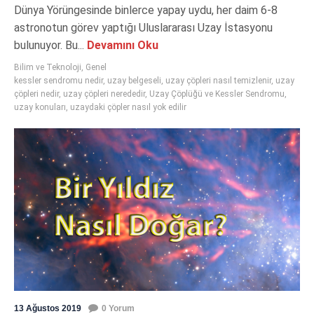
Dünya Yörüngesinde binlerce yapay uydu, her daim 6-8
astronotun görev yaptığı Uluslararası Uzay İstasyonu
bulunuyor. Bu...
Devamını Oku
Bilim ve Teknoloji
,
Genel
kessler sendromu nedir
,
uzay belgeseli
,
uzay çöpleri nasıl temizlenir
,
uzay
çöpleri nedir
,
uzay çöpleri nerededir
,
Uzay Çöplüğü ve Kessler Sendromu
,
uzay konuları
,
uzaydaki çöpler nasıl yok edilir
13 Ağustos 2019
0 Yorum