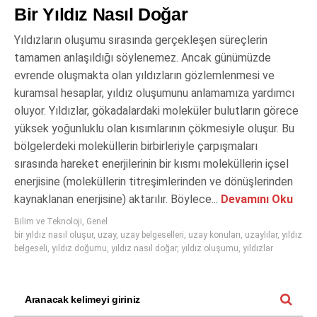
Bir Yıldız Nasıl Doğar
Yıldızların oluşumu sırasında gerçekleşen süreçlerin
tamamen anlaşıldığı söylenemez. Ancak günümüzde
evrende oluşmakta olan yıldızların gözlemlenmesi ve
kuramsal hesaplar, yıldız oluşumunu anlamamıza yardımcı
oluyor. Yıldızlar, gökadalardaki moleküler bulutların görece
yüksek yoğunluklu olan kısımlarının çökmesiyle oluşur. Bu
bölgelerdeki moleküllerin birbirleriyle çarpışmaları
sırasında hareket enerjilerinin bir kısmı moleküllerin içsel
enerjisine (moleküllerin titreşimlerinden ve dönüşlerinden
kaynaklanan enerjisine) aktarılır. Böylece...
Devamını Oku
Bilim ve Teknoloji
,
Genel
bir yıldız nasıl oluşur
,
uzay
,
uzay belgeselleri
,
uzay konuları
,
uzaylılar
,
yıldız
belgeseli
,
yıldız doğumu
,
yıldız nasıl doğar
,
yıldız oluşumu
,
yıldızlar