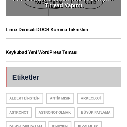
Thread Yapımı
Linux Dereceli DDOS Koruma Teknikleri
Keykubad Yeni WordPress Teması
Etiketler
ALBERT EINSTEIN
ANTIK MISIR
ARKEOLOJI
ASTRONOT
ASTRONOT OLMAK
BÜYÜK PATLAMA
DÜNYA DIŞI YAŞAM
EINSTEIN
ELON MUSK