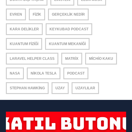
EVREN
FIZIK
GERÇEKLIK NEDIR
KARA DELIKLER
KEYKUBAD PODCAST
KUANTUM FIZIĞI
KUANTUM MEKANIĞI
LARAVEL HELPER CLASS
MATRIX
MICHIO KAKU
NASA
NIKOLA TESLA
PODCAST
STEPHAN HAWKING
UZAY
UZAYLILAR