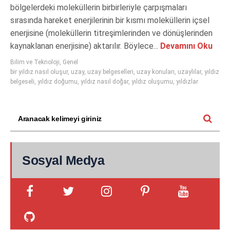
bölgelerdeki moleküllerin birbirleriyle çarpışmaları
sırasında hareket enerjilerinin bir kısmı moleküllerin içsel
enerjisine (moleküllerin titreşimlerinden ve dönüşlerinden
kaynaklanan enerjisine) aktarılır. Böylece...
Devamını Oku
Bilim ve Teknoloji
,
Genel
bir yıldız nasıl oluşur
,
uzay
,
uzay belgeselleri
,
uzay konuları
,
uzaylılar
,
yıldız
belgeseli
,
yıldız doğumu
,
yıldız nasıl doğar
,
yıldız oluşumu
,
yıldızlar
Sosyal Medya