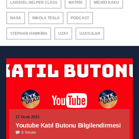
LARAVEL HELPER CLASS
MATRIX
MICHIO KAKU
NASA
NIKOLA TESLA
PODCAST
STEPHAN HAWKING
UZAY
UZAYLILAR
27 Ocak 2021
Youtube Katıl Butonu Bilgilendirmesi
0 Yorum