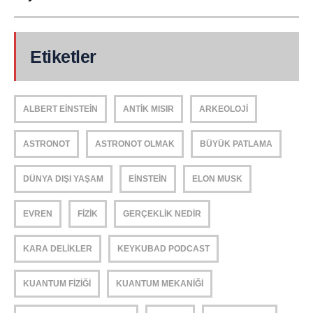
Etiketler
ALBERT EINSTEIN
ANTIK MISIR
ARKEOLOJI
ASTRONOT
ASTRONOT OLMAK
BÜYÜK PATLAMA
DÜNYA DIŞI YAŞAM
EINSTEIN
ELON MUSK
EVREN
FIZIK
GERÇEKLIK NEDIR
KARA DELIKLER
KEYKUBAD PODCAST
KUANTUM FIZIĞI
KUANTUM MEKANIĞI