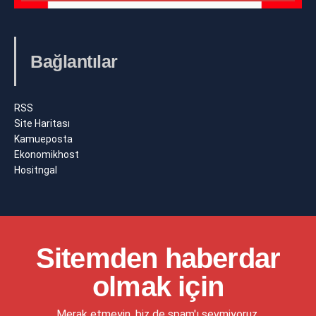
Bağlantılar
RSS
Site Haritası
Kamueposta
Ekonomikhost
Hositngal
Sitemden haberdar
olmak için
Merak etmeyin, biz de spam'ı sevmiyoruz.