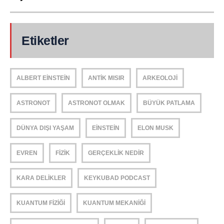
Etiketler
ALBERT EINSTEIN
ANTIK MISIR
ARKEOLOJI
ASTRONOT
ASTRONOT OLMAK
BÜYÜK PATLAMA
DÜNYA DIŞI YAŞAM
EINSTEIN
ELON MUSK
EVREN
FIZIK
GERÇEKLIK NEDIR
KARA DELIKLER
KEYKUBAD PODCAST
KUANTUM FIZIĞI
KUANTUM MEKANIĞI