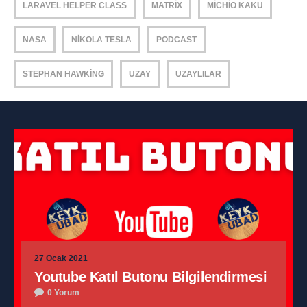
LARAVEL HELPER CLASS
MATRIX
MICHIO KAKU
NASA
NIKOLA TESLA
PODCAST
STEPHAN HAWKING
UZAY
UZAYLILAR
27 Ocak 2021
Youtube Katıl Butonu Bilgilendirmesi
0 Yorum