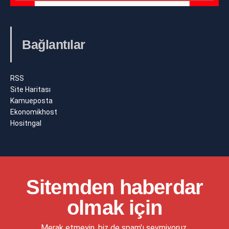
Bağlantılar
RSS
Site Haritası
Kamueposta
Ekonomikhost
Hositngal
Sitemden haberdar
olmak için
Merak etmeyin, biz de spam'ı sevmiyoruz.