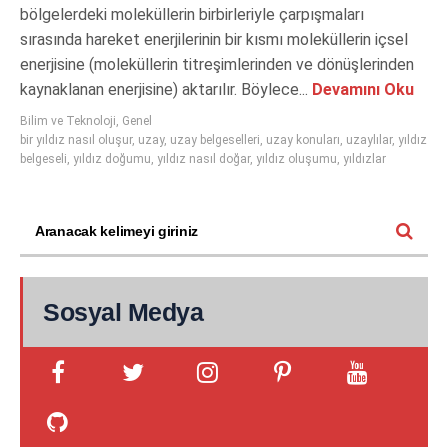
bölgelerdeki moleküllerin birbirleriyle çarpışmaları
sırasında hareket enerjilerinin bir kısmı moleküllerin içsel
enerjisine (moleküllerin titreşimlerinden ve dönüşlerinden
kaynaklanan enerjisine) aktarılır. Böylece...
Devamını Oku
Bilim ve Teknoloji
,
Genel
bir yıldız nasıl oluşur
,
uzay
,
uzay belgeselleri
,
uzay konuları
,
uzaylılar
,
yıldız
belgeseli
,
yıldız doğumu
,
yıldız nasıl doğar
,
yıldız oluşumu
,
yıldızlar
Sosyal Medya