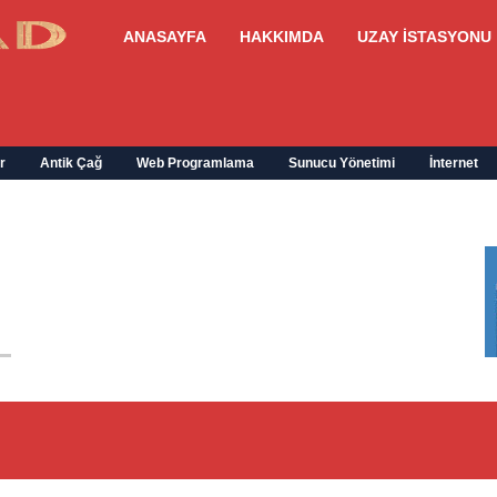
ANASAYFA
HAKKIMDA
UZAY İSTASYONU
r
Antik Çağ
Web Programlama
Sunucu Yönetimi
İnternet