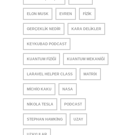
ELON MUSK
EVREN
FIZIK
GERÇEKLIK NEDIR
KARA DELIKLER
KEYKUBAD PODCAST
KUANTUM FIZIĞI
KUANTUM MEKANIĞI
LARAVEL HELPER CLASS
MATRIX
MICHIO KAKU
NASA
NIKOLA TESLA
PODCAST
STEPHAN HAWKING
UZAY
UZAYLILAR