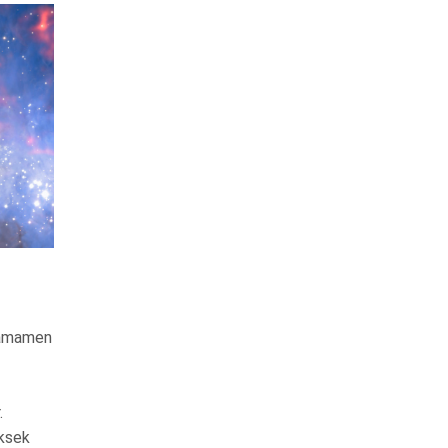
 tamamen
.
üksek