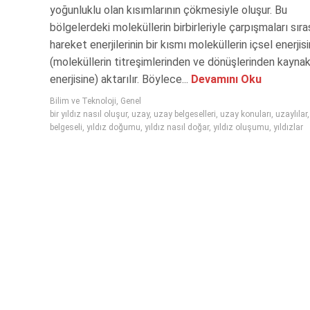
yoğunluklu olan kısımlarının çökmesiyle oluşur. Bu
bölgelerdeki moleküllerin birbirleriyle çarpışmaları sır
hareket enerjilerinin bir kısmı moleküllerin içsel enerjis
(moleküllerin titreşimlerinden ve dönüşlerinden kayna
enerjisine) aktarılır. Böylece...
Devamını Oku
Bilim ve Teknoloji
,
Genel
bir yıldız nasıl oluşur
,
uzay
,
uzay belgeselleri
,
uzay konuları
,
uzaylılar
belgeseli
,
yıldız doğumu
,
yıldız nasıl doğar
,
yıldız oluşumu
,
yıldızlar