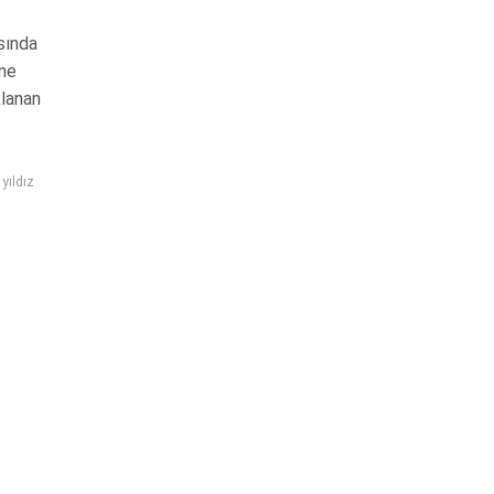
asında
ine
klanan
,
yıldız