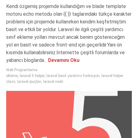
Kendi özgemiş projemde kullandığım ve blade template
motoru echo metodu olan {{ }} taglarındaki türkçe karakter
problemi için projemde kullanırken kendim keşfetmiştim
basit ve etkili bir yoldur. Laravel ile ilgili çeşitli yardımcı
sınıf ekleme yolları mevcut ancak benim göstereceğim
yol en basit ve sadece front-end için geçerlidir.Yani ön
kısımda kullanabilirsiniz.İnternette çeşitli forumlarda ve
yabancı bloglarda...
Devamını Oku
Web Programlama
ekleme
,
laravel 5 helper
,
laravel basit yardımcı fonksiyon
,
laravel helper
class
,
laravel ipuçları
,
laravel nedir