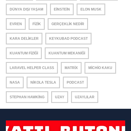
DÜNYA DIŞI YAŞAM
EINSTEIN
ELON MUSK
EVREN
FIZIK
GERÇEKLIK NEDIR
KARA DELIKLER
KEYKUBAD PODCAST
KUANTUM FIZIĞI
KUANTUM MEKANIĞI
LARAVEL HELPER CLASS
MATRIX
MICHIO KAKU
NASA
NIKOLA TESLA
PODCAST
STEPHAN HAWKING
UZAY
UZAYLILAR