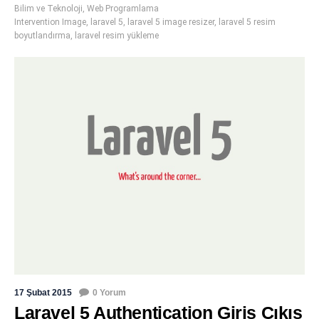
Bilim ve Teknoloji
,
Web Programlama
Intervention Image
,
laravel 5
,
laravel 5 image resizer
,
laravel 5 resim
boyutlandırma
,
laravel resim yükleme
17 Şubat 2015
0 Yorum
Laravel 5 Authentication Giriş Çıkış