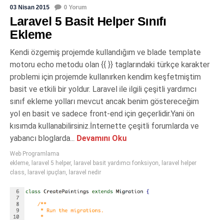
03 Nisan 2015
0 Yorum
Laravel 5 Basit Helper Sınıfı
Ekleme
Kendi özgemiş projemde kullandığım ve blade template
motoru echo metodu olan {{ }} taglarındaki türkçe karakter
problemi için projemde kullanırken kendim keşfetmiştim
basit ve etkili bir yoldur. Laravel ile ilgili çeşitli yardımcı
sınıf ekleme yolları mevcut ancak benim göstereceğim
yol en basit ve sadece front-end için geçerlidir.Yani ön
kısımda kullanabilirsiniz.İnternette çeşitli forumlarda ve
yabancı bloglarda...
Devamını Oku
Web Programlama
ekleme
,
laravel 5 helper
,
laravel basit yardımcı fonksiyon
,
laravel helper
class
,
laravel ipuçları
,
laravel nedir