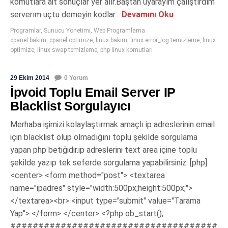
komutlara ait sonuçlar yer alır.Baştan uyarayım çalıştırdım
serverım uçtu demeyin kodlar...
Devamını Oku
Programlar
,
Sunucu Yönetimi
,
Web Programlama
cpanel bakım
,
cpanel optimize
,
linux bakım
,
linux error_log temizleme
,
linux
optimize
,
linux swap temizleme
,
php linux komutları
29 Ekim 2014
0 Yorum
İpvoid Toplu Email Server IP
Blacklist Sorgulayıcı
Merhaba işimizi kolaylaştırmak amaçlı ip adreslerinin email
için blacklist olup olmadığını toplu şekilde sorgulama
yapan php betiğidir.ip adreslerini text area içine toplu
şekilde yazıp tek seferde sorgulama yapabilirsiniz. [php]
<center> <form method="post"> <textarea
name="ipadres" style="width:500px;height:500px;">
</textarea><br> <input type="submit" value="Tarama
Yap"> </form> </center> <?php ob_start();
#####################################