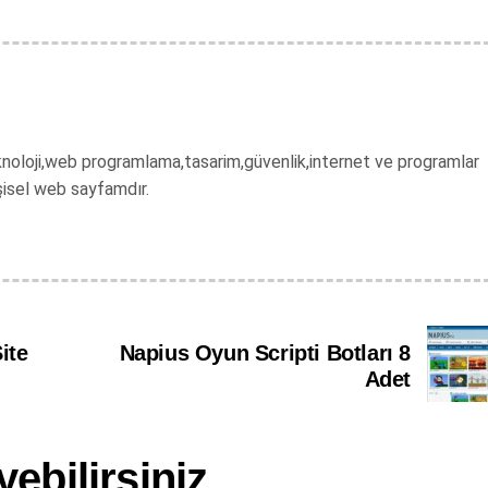
 teknoloji,web programlama,tasarim,güvenlik,internet ve programlar
şisel web sayfamdır.
ite
Napius Oyun Scripti Botları 8
Adet
ebilirsiniz