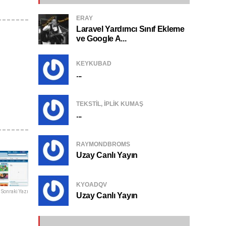
ERAY
Laravel Yardımcı Sınıf Ekleme
ve Google A...
KEYKUBAD
...
TEKSTIL, IPLIK KUMAŞ
...
RAYMONDBROMS
Uzay Canlı Yayın
KYOADQV
Sonraki Yazı
Uzay Canlı Yayın