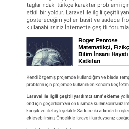
taglarındaki türkçe karakter problemi iç
etkili bir yoldur. Laravel ile ilgili çeşitl
göstereceğim yol en basit ve sadece fron
kullanabilirsiniz.İnternette çeşitli foruml
Roger Penrose
Matematikçi, Fizikç
Bilim İnsanı Hayatı
Katkıları
Kendi özgemiş projemde kullandığım ve blade templ
problemi için projemde kullanırken kendim keşfetmişt
Laravel ile ilgili çeşitli yardımcı sınıf ekleme
yoll
end için geçerlidir.Yani ön kısımda kullanabilirsini
karışık ve detaylı şekilde.Sadece iki adımda bu işl
ekleyebilirsiniz.Öncelikle laraveli kurduysanız aşağıda