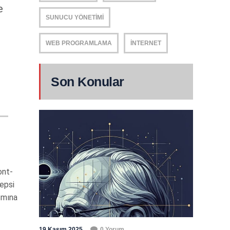
e
SUNUCU YÖNETIMI
WEB PROGRAMLAMA
İNTERNET
Son Konular
ont-
hepsi
smına
19 Kasım 2025
0 Yorum