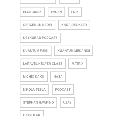
ELON MUSK
EVREN
FIZIK
GERÇEKLIK NEDIR
KARA DELIKLER
KEYKUBAD PODCAST
KUANTUM FIZIĞI
KUANTUM MEKANIĞI
LARAVEL HELPER CLASS
MATRIX
MICHIO KAKU
NASA
NIKOLA TESLA
PODCAST
STEPHAN HAWKING
UZAY
UZAYLILAR