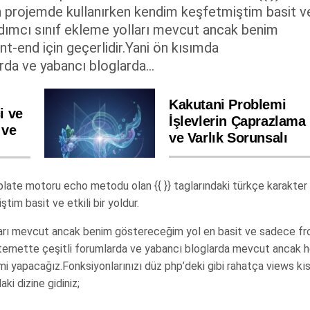
in projemde kullanırken kendim keşfetmiştim basit v
i yardımcı sınıf ekleme yolları mevcut ancak benim
t-end için geçerlidir.Yani ön kısımda
arda ve yabancı bloglarda...
Kakutani Problemi
i ve
İşlevlerin Çaprazlama
 ve
ve Varlık Sorunsalı
ate motoru echo metodu olan {{ }} taglarındaki türkçe karakter
im basit ve etkili bir yoldur.
arı mevcut ancak benim göstereceğim yol en basit ve sadece fr
z.İnternette çeşitli forumlarda ve yabancı bloglarda mevcut ancak 
emi yapacağız.Fonksiyonlarınızı düz php’deki gibi rahatça views kı
ki dizine gidiniz;