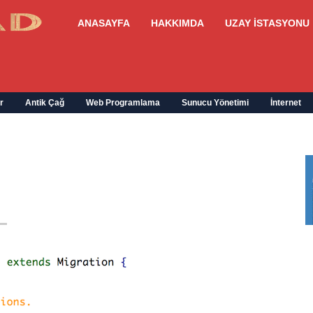
ANASAYFA
HAKKIMDA
UZAY İSTASYONU
r
Antik Çağ
Web Programlama
Sunucu Yönetimi
İnternet