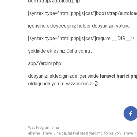
bootstrap/autoload.php
[syntax type=”html|php|js|css”]bootstrap/autoloa
içerisine ekleyeceğiniz helper dosyanızın yolunu;
[syntax type=”html|php|js|css”]require __DIR__.’/..
şeklinde ekleyiniz.Daha sonra ;
app/Yardim.php
dosyanızı eklediğinizde içerisinde
laravel harici ph
olduğunda yorum yazabilirsiniz 🙂
Web Programlama
ekleme
,
laravel 5 helper
,
laravel basit yardımcı fonksiyon
,
laravel h