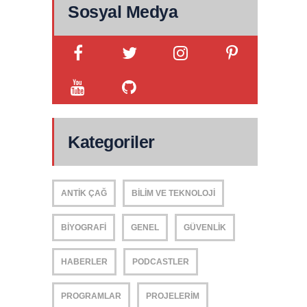
Sosyal Medya
Kategoriler
ANTIK ÇAĞ
BILIM VE TEKNOLOJI
BIYOGRAFI
GENEL
GÜVENLIK
HABERLER
PODCASTLER
PROGRAMLAR
PROJELERIM