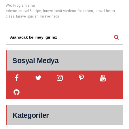
Web Programlama
ekleme
,
laravel 5 helper
,
laravel basit yardımcı fonksiyon
,
laravel helper
class
,
laravel ipuçları
,
laravel nedir
Sosyal Medya
Kategoriler