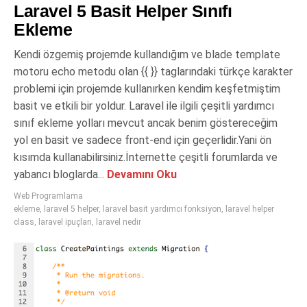
Laravel 5 Basit Helper Sınıfı
Ekleme
Kendi özgemiş projemde kullandığım ve blade template
motoru echo metodu olan {{ }} taglarındaki türkçe karakter
problemi için projemde kullanırken kendim keşfetmiştim
basit ve etkili bir yoldur. Laravel ile ilgili çeşitli yardımcı
sınıf ekleme yolları mevcut ancak benim göstereceğim
yol en basit ve sadece front-end için geçerlidir.Yani ön
kısımda kullanabilirsiniz.İnternette çeşitli forumlarda ve
yabancı bloglarda...
Devamını Oku
Web Programlama
ekleme
,
laravel 5 helper
,
laravel basit yardımcı fonksiyon
,
laravel helper
class
,
laravel ipuçları
,
laravel nedir