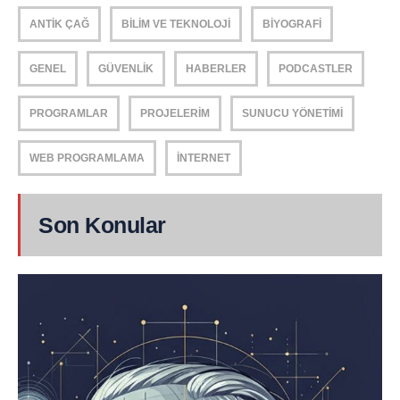
ANTIK ÇAĞ
BILIM VE TEKNOLOJI
BIYOGRAFI
GENEL
GÜVENLIK
HABERLER
PODCASTLER
PROGRAMLAR
PROJELERIM
SUNUCU YÖNETIMI
WEB PROGRAMLAMA
İNTERNET
Son Konular