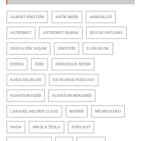
ALBERT EINSTEIN
ANTIK MISIR
ARKEOLOJI
ASTRONOT
ASTRONOT OLMAK
BÜYÜK PATLAMA
DÜNYA DIŞI YAŞAM
EINSTEIN
ELON MUSK
EVREN
FIZIK
GERÇEKLIK NEDIR
KARA DELIKLER
KEYKUBAD PODCAST
KUANTUM FIZIĞI
KUANTUM MEKANIĞI
LARAVEL HELPER CLASS
MATRIX
MICHIO KAKU
NASA
NIKOLA TESLA
PODCAST