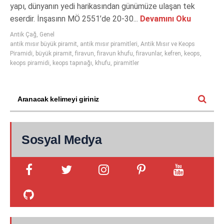
yapı, dünyanın yedi harikasından günümüze ulaşan tek
eserdir. İnşasınn MÖ 2551’de 20-30...
Devamını Oku
Antik Çağ
,
Genel
antik mısır büyük piramit
,
antik mısır piramitleri
,
Antik Mısır ve Keops
Piramidi
,
büyük piramit
,
firavun
,
firavun khufu
,
firavunlar
,
kefren
,
keops
,
keops piramidi
,
keops tapınağı
,
khufu
,
piramitler
Sosyal Medya