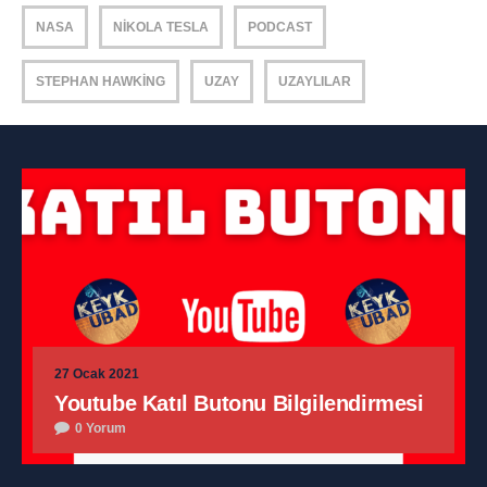
NASA
NIKOLA TESLA
PODCAST
STEPHAN HAWKING
UZAY
UZAYLILAR
27 Ocak 2021
Youtube Katıl Butonu Bilgilendirmesi
0 Yorum