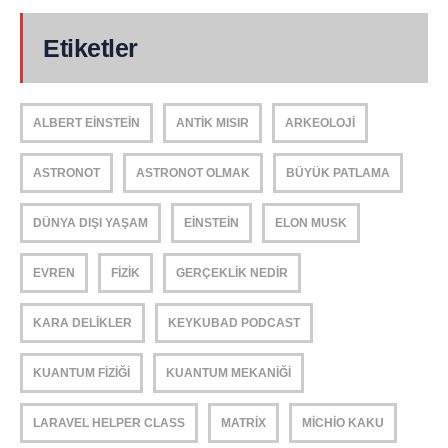
Etiketler
ALBERT EINSTEIN
ANTIK MISIR
ARKEOLOJI
ASTRONOT
ASTRONOT OLMAK
BÜYÜK PATLAMA
DÜNYA DIŞI YAŞAM
EINSTEIN
ELON MUSK
EVREN
FIZIK
GERÇEKLIK NEDIR
KARA DELIKLER
KEYKUBAD PODCAST
KUANTUM FIZIĞI
KUANTUM MEKANIĞI
LARAVEL HELPER CLASS
MATRIX
MICHIO KAKU