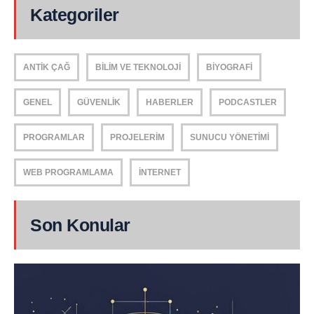
Kategoriler
ANTIK ÇAĞ
BILIM VE TEKNOLOJI
BIYOGRAFI
GENEL
GÜVENLIK
HABERLER
PODCASTLER
PROGRAMLAR
PROJELERIM
SUNUCU YÖNETIMI
WEB PROGRAMLAMA
İNTERNET
Son Konular