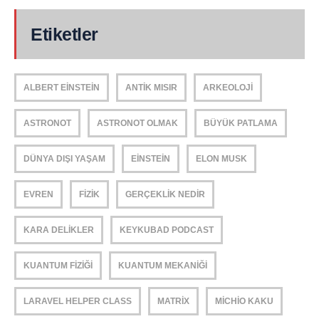
Etiketler
ALBERT EINSTEIN
ANTIK MISIR
ARKEOLOJI
ASTRONOT
ASTRONOT OLMAK
BÜYÜK PATLAMA
DÜNYA DIŞI YAŞAM
EINSTEIN
ELON MUSK
EVREN
FIZIK
GERÇEKLIK NEDIR
KARA DELIKLER
KEYKUBAD PODCAST
KUANTUM FIZIĞI
KUANTUM MEKANIĞI
LARAVEL HELPER CLASS
MATRIX
MICHIO KAKU