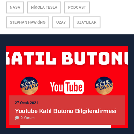
NASA
NIKOLA TESLA
PODCAST
STEPHAN HAWKING
UZAY
UZAYLILAR
27 Ocak 2021
Youtube Katıl Butonu Bilgilendirmesi
0 Yorum