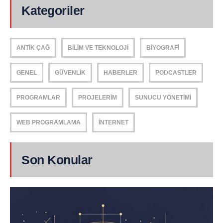
Kategoriler
ANTIK ÇAĞ
BILIM VE TEKNOLOJI
BIYOGRAFI
GENEL
GÜVENLIK
HABERLER
PODCASTLER
PROGRAMLAR
PROJELERIM
SUNUCU YÖNETIMI
WEB PROGRAMLAMA
İNTERNET
Son Konular