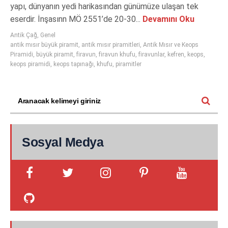
yapı, dünyanın yedi harikasından günümüze ulaşan tek
eserdir. İnşasınn MÖ 2551’de 20-30...
Devamını Oku
Antik Çağ
,
Genel
antik mısır büyük piramit
,
antik mısır piramitleri
,
Antik Mısır ve Keops
Piramidi
,
büyük piramit
,
firavun
,
firavun khufu
,
firavunlar
,
kefren
,
keops
,
keops piramidi
,
keops tapınağı
,
khufu
,
piramitler
Sosyal Medya