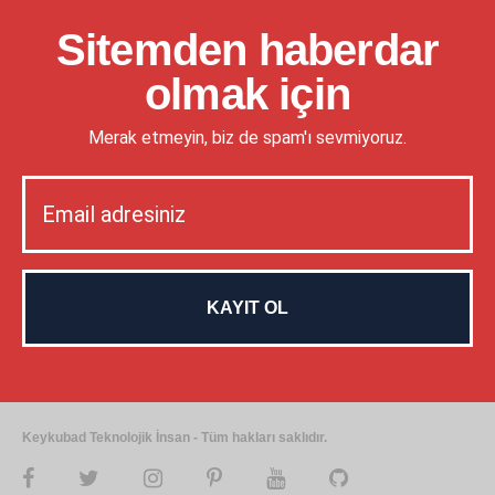
Sitemden haberdar
olmak için
Merak etmeyin, biz de spam'ı sevmiyoruz.
Keykubad Teknolojik İnsan - Tüm hakları saklıdır.