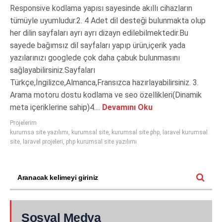
Responsive kodlama yapısı sayesinde akıllı cihazların
tümüyle uyumludur.2. 4 Adet dil desteği bulunmakta olup
her dilin sayfaları ayrı ayrı dizayn edilebilmektedir.Bu
sayede bağımsız dil sayfaları yapıp ürün,içerik yada
yazılarınızı googlede çok daha çabuk bulunmasını
sağlayabilirsiniz.Sayfaları
Türkçe,İngilizce,Almanca,Fransızca hazırlayabilirsiniz. 3.
Arama motoru dostu kodlama ve seo özellikleri(Dinamik
meta içeriklerine sahip)4....
Devamını Oku
Projelerim
kurumsa site yazılımı
,
kurumsal site
,
kurumsal site php
,
laravel kurumsal
site
,
laravel projeleri
,
php kurumsal site yazılımı
Sosyal Medya