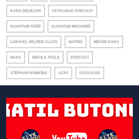
KARA DELIKLER
KEYKUBAD PODCAST
KUANTUM FIZIĞI
KUANTUM MEKANIĞI
LARAVEL HELPER CLASS
MATRIX
MICHIO KAKU
NASA
NIKOLA TESLA
PODCAST
STEPHAN HAWKING
UZAY
UZAYLILAR