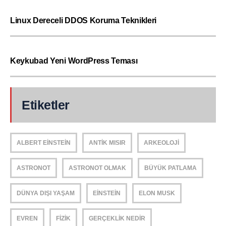
Linux Dereceli DDOS Koruma Teknikleri
Keykubad Yeni WordPress Teması
Etiketler
ALBERT EINSTEIN
ANTIK MISIR
ARKEOLOJI
ASTRONOT
ASTRONOT OLMAK
BÜYÜK PATLAMA
DÜNYA DIŞI YAŞAM
EINSTEIN
ELON MUSK
EVREN
FIZIK
GERÇEKLIK NEDIR