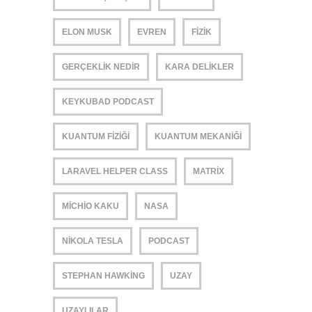
ELON MUSK
EVREN
FIZIK
GERÇEKLIK NEDIR
KARA DELIKLER
KEYKUBAD PODCAST
KUANTUM FIZIĞI
KUANTUM MEKANIĞI
LARAVEL HELPER CLASS
MATRIX
MICHIO KAKU
NASA
NIKOLA TESLA
PODCAST
STEPHAN HAWKING
UZAY
UZAYLILAR