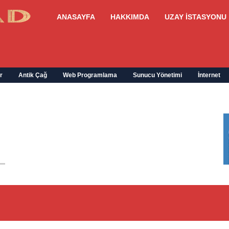
ANASAYFA
HAKKIMDA
UZAY İSTASYONU
r
Antik Çağ
Web Programlama
Sunucu Yönetimi
İnternet