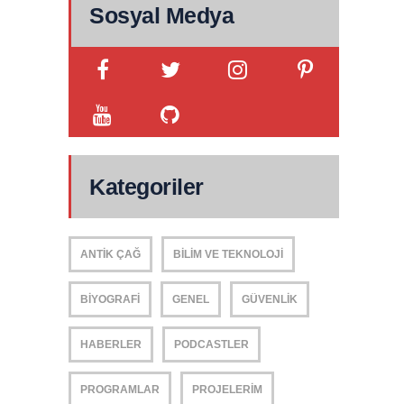
Sosyal Medya
Kategoriler
ANTIK ÇAĞ
BILIM VE TEKNOLOJI
BIYOGRAFI
GENEL
GÜVENLIK
HABERLER
PODCASTLER
PROGRAMLAR
PROJELERIM