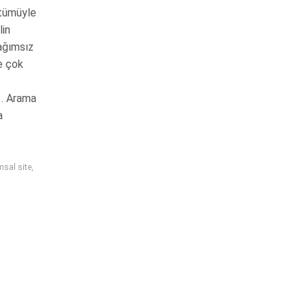
 tümüyle
lin
bağımsız
de çok
3. Arama
a
msal site
,