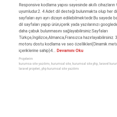
Responsive kodlama yapısı sayesinde akıllı cihazların
uyumludur.2. 4 Adet dil desteği bulunmakta olup her di
sayfaları ayrı ayrı dizayn edilebilmektedir.Bu sayede 
dil sayfaları yapıp ürün,içerik yada yazılarınızı google
daha çabuk bulunmasını sağlayabilirsiniz.Sayfaları
Türkçe,İngilizce,Almanca,Fransızca hazırlayabilirsiniz. 
motoru dostu kodlama ve seo özellikleri(Dinamik met
içeriklerine sahip)4....
Devamını Oku
Projelerim
kurumsa site yazılımı
,
kurumsal site
,
kurumsal site php
,
laravel kuru
laravel projeleri
,
php kurumsal site yazılımı