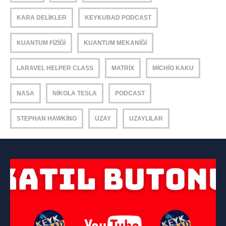
KARA DELIKLER
KEYKUBAD PODCAST
KUANTUM FIZIĞI
KUANTUM MEKANIĞI
LARAVEL HELPER CLASS
MATRIX
MICHIO KAKU
NASA
NIKOLA TESLA
PODCAST
STEPHAN HAWKING
UZAY
UZAYLILAR