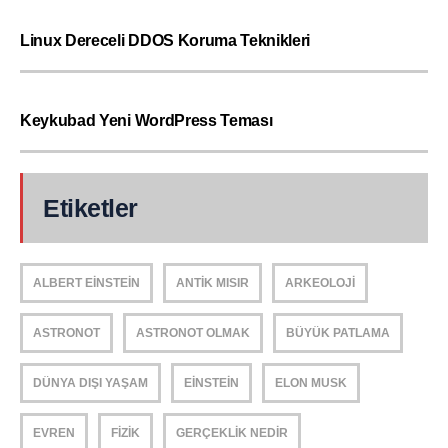
Linux Dereceli DDOS Koruma Teknikleri
Keykubad Yeni WordPress Teması
Etiketler
ALBERT EINSTEIN
ANTIK MISIR
ARKEOLOJI
ASTRONOT
ASTRONOT OLMAK
BÜYÜK PATLAMA
DÜNYA DIŞI YAŞAM
EINSTEIN
ELON MUSK
EVREN
FIZIK
GERÇEKLIK NEDIR