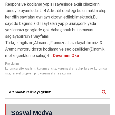
Responsive kodlama yapısı sayesinde akıllı cihazların
tümüyle uyumludur.2. 4 Adet dil desteği bulunmakta olup
her dilin sayfaları ayrı ayrı dizayn edilebilmektedir.Bu
sayede bağımsız dil sayfaları yapıp ürün,içerik yada
yazılarınızı googlede çok daha çabuk bulunmasını
sağlayabilirsiniz.Sayfaları
Türkçe,İngilizce,Almanca,Fransızca hazırlayabilirsiniz. 3.
Arama motoru dostu kodlama ve seo özellikleri(Dinamik
meta içeriklerine sahip)4....
Devamını Oku
Projelerim
kurumsa site yazılımı
,
kurumsal site
,
kurumsal site php
,
laravel kurumsal
site
,
laravel projeleri
,
php kurumsal site yazılımı
Sosyal Medya