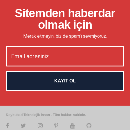
Sitemden haberdar
olmak için
Merak etmeyin, biz de spam'ı sevmiyoruz.
Keykubad Teknolojik İnsan - Tüm hakları saklıdır.