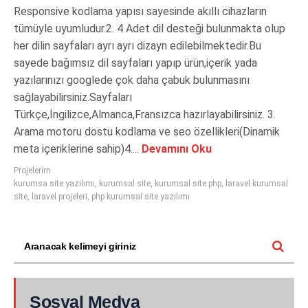
Responsive kodlama yapısı sayesinde akıllı cihazların
tümüyle uyumludur.2. 4 Adet dil desteği bulunmakta olup
her dilin sayfaları ayrı ayrı dizayn edilebilmektedir.Bu
sayede bağımsız dil sayfaları yapıp ürün,içerik yada
yazılarınızı googlede çok daha çabuk bulunmasını
sağlayabilirsiniz.Sayfaları
Türkçe,İngilizce,Almanca,Fransızca hazırlayabilirsiniz. 3.
Arama motoru dostu kodlama ve seo özellikleri(Dinamik
meta içeriklerine sahip)4....
Devamını Oku
Projelerim
kurumsa site yazılımı
,
kurumsal site
,
kurumsal site php
,
laravel kurumsal
site
,
laravel projeleri
,
php kurumsal site yazılımı
Sosyal Medya