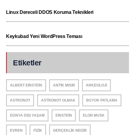
Linux Dereceli DDOS Koruma Teknikleri
Keykubad Yeni WordPress Teması
Etiketler
ALBERT EINSTEIN
ANTIK MISIR
ARKEOLOJI
ASTRONOT
ASTRONOT OLMAK
BÜYÜK PATLAMA
DÜNYA DIŞI YAŞAM
EINSTEIN
ELON MUSK
EVREN
FIZIK
GERÇEKLIK NEDIR