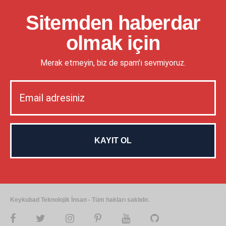
Sitemden haberdar
olmak için
Merak etmeyin, biz de spam'ı sevmiyoruz.
Keykubad Teknolojik İnsan - Tüm hakları saklıdır.