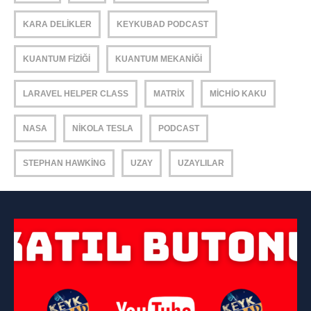
KARA DELIKLER
KEYKUBAD PODCAST
KUANTUM FIZIĞI
KUANTUM MEKANIĞI
LARAVEL HELPER CLASS
MATRIX
MICHIO KAKU
NASA
NIKOLA TESLA
PODCAST
STEPHAN HAWKING
UZAY
UZAYLILAR