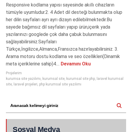
Responsive kodlama yapısı sayesinde akıllı cihazların
tümüyle uyumludur.2. 4 Adet dil desteği bulunmakta olup
her dilin sayfaları ayrı ayrı dizayn edilebilmektedir.Bu
sayede bağımsız dil sayfaları yapıp ürün,içerik yada
yazılarınızı googlede çok daha çabuk bulunmasını
sağlayabilirsiniz.Sayfaları
Türkçe,İngilizce,Almanca,Fransızca hazırlayabilirsiniz. 3.
Arama motoru dostu kodlama ve seo özellikleri(Dinamik
meta içeriklerine sahip)4....
Devamını Oku
Projelerim
kurumsa site yazılımı
,
kurumsal site
,
kurumsal site php
,
laravel kurumsal
site
,
laravel projeleri
,
php kurumsal site yazılımı
Sosyal Medya