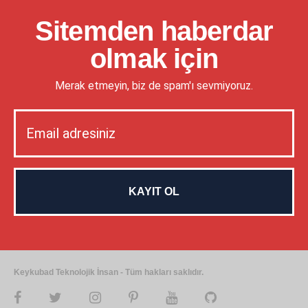
Sitemden haberdar
olmak için
Merak etmeyin, biz de spam'ı sevmiyoruz.
Keykubad Teknolojik İnsan - Tüm hakları saklıdır.