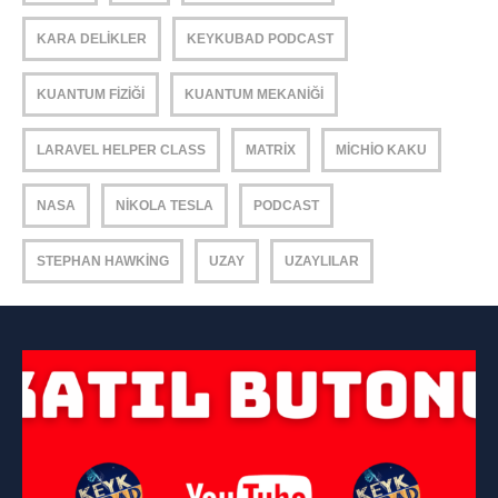
KARA DELIKLER
KEYKUBAD PODCAST
KUANTUM FIZIĞI
KUANTUM MEKANIĞI
LARAVEL HELPER CLASS
MATRIX
MICHIO KAKU
NASA
NIKOLA TESLA
PODCAST
STEPHAN HAWKING
UZAY
UZAYLILAR