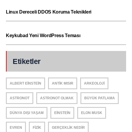
Linux Dereceli DDOS Koruma Teknikleri
Keykubad Yeni WordPress Teması
Etiketler
ALBERT EINSTEIN
ANTIK MISIR
ARKEOLOJI
ASTRONOT
ASTRONOT OLMAK
BÜYÜK PATLAMA
DÜNYA DIŞI YAŞAM
EINSTEIN
ELON MUSK
EVREN
FIZIK
GERÇEKLIK NEDIR