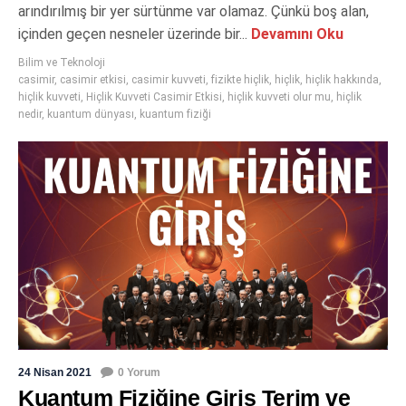
arındırılmış bir yer sürtünme var olamaz. Çünkü boş alan,
içinden geçen nesneler üzerinde bir...
Devamını Oku
Bilim ve Teknoloji
casimir
,
casimir etkisi
,
casimir kuvveti
,
fizikte hiçlik
,
hiçlik
,
hiçlik hakkında
,
hiçlik kuvveti
,
Hiçlik Kuvveti Casimir Etkisi
,
hiçlik kuvveti olur mu
,
hiçlik
nedir
,
kuantum dünyası
,
kuantum fiziği
24 Nisan 2021
0 Yorum
Kuantum Fiziğine Giriş Terim ve