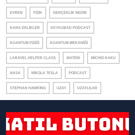
EVREN
FIZIK
GERÇEKLIK NEDIR
KARA DELIKLER
KEYKUBAD PODCAST
KUANTUM FIZIĞI
KUANTUM MEKANIĞI
LARAVEL HELPER CLASS
MATRIX
MICHIO KAKU
NASA
NIKOLA TESLA
PODCAST
STEPHAN HAWKING
UZAY
UZAYLILAR