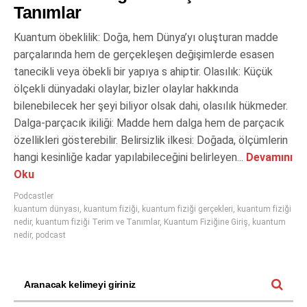
Tanımlar
Kuantum öbeklilik: Doğa, hem Dünya’yı oluşturan madde
parçalarında hem de gerçekleşen değişimlerde esasen
tanecikli veya öbekli bir yapıya s ahiptir. Olasılık: Küçük
ölçekli dünyadaki olaylar, bizler olaylar hakkında
bilenebilecek her şeyi biliyor olsak dahi, olasılık hükmeder.
Dalga-parçacık ikiliği: Madde hem dalga hem de parçacık
özellikleri gösterebilir. Belirsizlik ilkesi: Doğada, ölçümlerin
hangi kesinliğe kadar yapılabileceğini belirleyen...
Devamını
Oku
Podcastler
kuantum dünyası
,
kuantum fiziği
,
kuantum fiziği gerçekleri
,
kuantum fiziği
nedir
,
kuantum fiziği Terim ve Tanımlar
,
Kuantum Fiziğine Giriş
,
kuantum
nedir
,
podcast