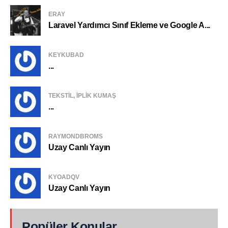
ERAY
Laravel Yardımcı Sınıf Ekleme ve Google A...
KEYKUBAD
...
TEKSTIL, IPLIK KUMAŞ
...
RAYMONDBROMS
Uzay Canlı Yayın
KYOADQV
Uzay Canlı Yayın
Popüler Konular