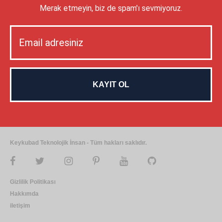
Merak etmeyin, biz de spam'ı sevmiyoruz.
Keykubad Teknolojik İnsan - Tüm hakları saklıdır.
Gizlilik Politikası
Hakkımda
iletişim