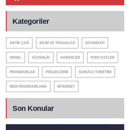
Kategoriler
ANTIK ÇAĞ
BILIM VE TEKNOLOJI
BIYOGRAFI
GENEL
GÜVENLIK
HABERLER
PODCASTLER
PROGRAMLAR
PROJELERIM
SUNUCU YÖNETIMI
WEB PROGRAMLAMA
İNTERNET
Son Konular