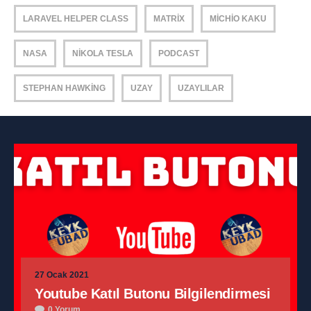
LARAVEL HELPER CLASS
MATRIX
MICHIO KAKU
NASA
NIKOLA TESLA
PODCAST
STEPHAN HAWKING
UZAY
UZAYLILAR
27 Ocak 2021
Youtube Katıl Butonu Bilgilendirmesi
0 Yorum