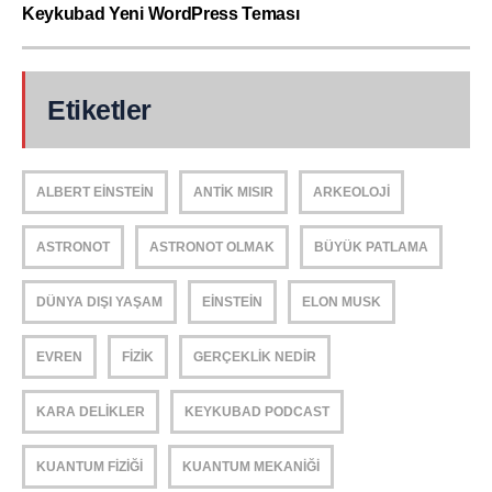
Keykubad Yeni WordPress Teması
Etiketler
ALBERT EINSTEIN
ANTIK MISIR
ARKEOLOJI
ASTRONOT
ASTRONOT OLMAK
BÜYÜK PATLAMA
DÜNYA DIŞI YAŞAM
EINSTEIN
ELON MUSK
EVREN
FIZIK
GERÇEKLIK NEDIR
KARA DELIKLER
KEYKUBAD PODCAST
KUANTUM FIZIĞI
KUANTUM MEKANIĞI