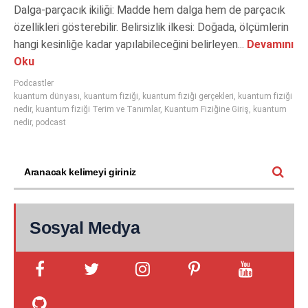
Dalga-parçacık ikiliği: Madde hem dalga hem de parçacık
özellikleri gösterebilir. Belirsizlik ilkesi: Doğada, ölçümlerin
hangi kesinliğe kadar yapılabileceğini belirleyen...
Devamını
Oku
Podcastler
kuantum dünyası
,
kuantum fiziği
,
kuantum fiziği gerçekleri
,
kuantum fiziği
nedir
,
kuantum fiziği Terim ve Tanımlar
,
Kuantum Fiziğine Giriş
,
kuantum
nedir
,
podcast
Sosyal Medya