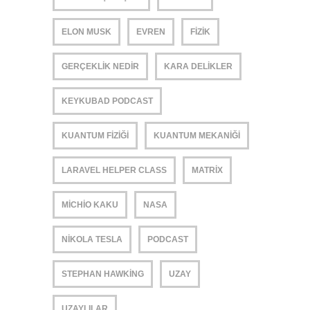
ELON MUSK
EVREN
FIZIK
GERÇEKLIK NEDIR
KARA DELIKLER
KEYKUBAD PODCAST
KUANTUM FIZIĞI
KUANTUM MEKANIĞI
LARAVEL HELPER CLASS
MATRIX
MICHIO KAKU
NASA
NIKOLA TESLA
PODCAST
STEPHAN HAWKING
UZAY
UZAYLILAR