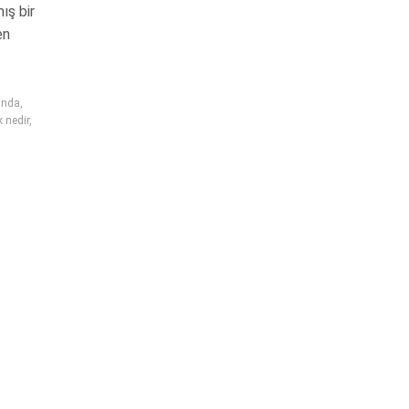
ş bir
en
kında
,
k nedir
,