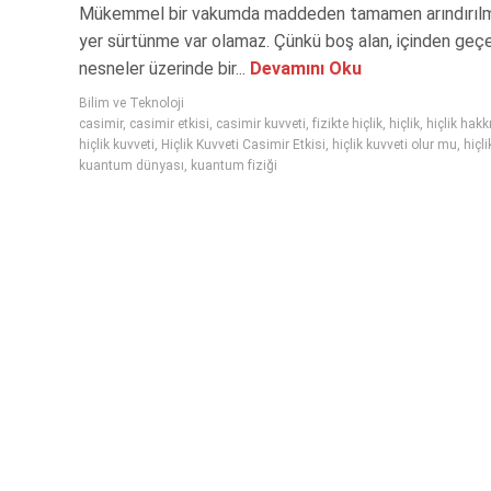
Mükemmel bir vakumda maddeden tamamen arındırılmı
yer sürtünme var olamaz. Çünkü boş alan, içinden geç
nesneler üzerinde bir...
Devamını Oku
Bilim ve Teknoloji
casimir
,
casimir etkisi
,
casimir kuvveti
,
fizikte hiçlik
,
hiçlik
,
hiçlik hak
hiçlik kuvveti
,
Hiçlik Kuvveti Casimir Etkisi
,
hiçlik kuvveti olur mu
,
hiçli
kuantum dünyası
,
kuantum fiziği