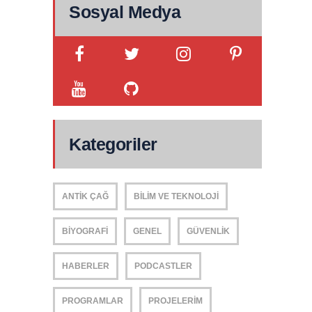
Sosyal Medya
Kategoriler
ANTIK ÇAĞ
BILIM VE TEKNOLOJI
BIYOGRAFI
GENEL
GÜVENLIK
HABERLER
PODCASTLER
PROGRAMLAR
PROJELERIM