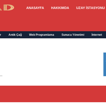
ANASAYFA
HAKKIMDA
UZAY İSTASYONU
r
Antik Çağ
Web Programlama
Sunucu Yönetimi
İnternet