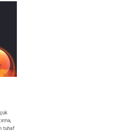
üçük
tırma,
n tuhaf