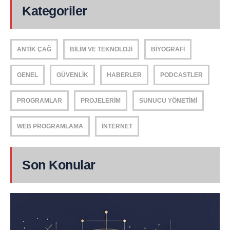
Kategoriler
ANTIK ÇAĞ
BILIM VE TEKNOLOJI
BIYOGRAFI
GENEL
GÜVENLIK
HABERLER
PODCASTLER
PROGRAMLAR
PROJELERIM
SUNUCU YÖNETIMI
WEB PROGRAMLAMA
İNTERNET
Son Konular