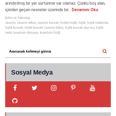
arındırılmış bir yer sürtünme var olamaz. Çünkü boş alan,
içinden geçen nesneler üzerinde bir...
Devamını Oku
Bilim ve Teknoloji
casimir
,
casimir etkisi
,
casimir kuvveti
,
fizikte hiçlik
,
hiçlik
,
hiçlik hakkında
,
hiçlik kuvveti
,
Hiçlik Kuvveti Casimir Etkisi
,
hiçlik kuvveti olur mu
,
hiçlik
nedir
,
kuantum dünyası
,
kuantum fiziği
Sosyal Medya