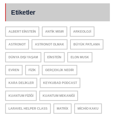
Etiketler
ALBERT EINSTEIN
ANTIK MISIR
ARKEOLOJI
ASTRONOT
ASTRONOT OLMAK
BÜYÜK PATLAMA
DÜNYA DIŞI YAŞAM
EINSTEIN
ELON MUSK
EVREN
FIZIK
GERÇEKLIK NEDIR
KARA DELIKLER
KEYKUBAD PODCAST
KUANTUM FIZIĞI
KUANTUM MEKANIĞI
LARAVEL HELPER CLASS
MATRIX
MICHIO KAKU