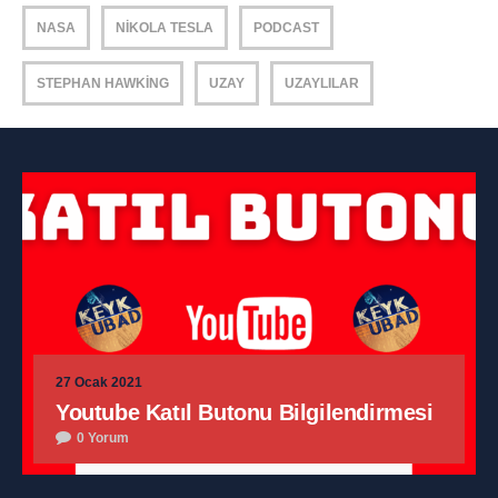
NASA
NIKOLA TESLA
PODCAST
STEPHAN HAWKING
UZAY
UZAYLILAR
27 Ocak 2021
Youtube Katıl Butonu Bilgilendirmesi
0 Yorum