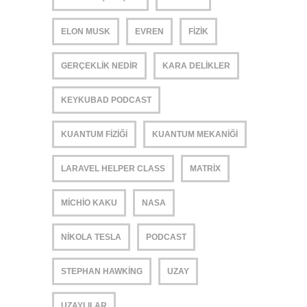
ELON MUSK
EVREN
FIZIK
GERÇEKLIK NEDIR
KARA DELIKLER
KEYKUBAD PODCAST
KUANTUM FIZIĞI
KUANTUM MEKANIĞI
LARAVEL HELPER CLASS
MATRIX
MICHIO KAKU
NASA
NIKOLA TESLA
PODCAST
STEPHAN HAWKING
UZAY
UZAYLILAR