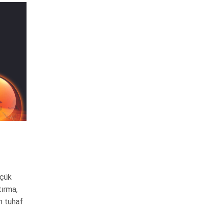
üçük
tırma,
n tuhaf