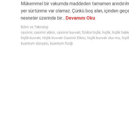
Mükemmel bir vakumda maddeden tamamen arındırılmı
yer sürtünme var olamaz. Çünkü boş alan, içinden geç
nesneler üzerinde bir...
Devamını Oku
Bilim ve Teknoloji
casimir
,
casimir etkisi
,
casimir kuvveti
,
fizikte hiçlik
,
hiçlik
,
hiçlik hak
hiçlik kuvveti
,
Hiçlik Kuvveti Casimir Etkisi
,
hiçlik kuvveti olur mu
,
hiçli
kuantum dünyası
,
kuantum fiziği