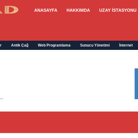
ANASAYFA
HAKKIMDA
UZAY İSTASYONU
r
Antik Çağ
Web Programlama
Sunucu Yönetimi
İnternet