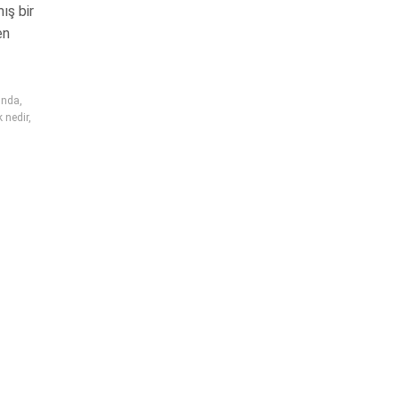
ş bir
en
kında
,
k nedir
,