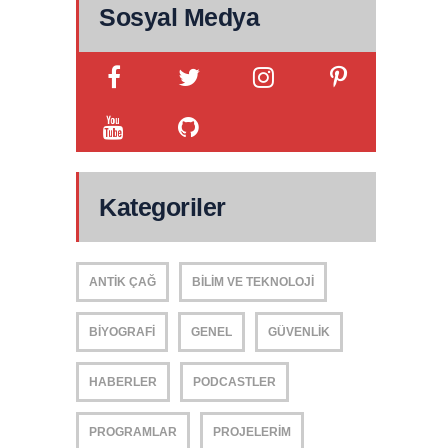
Sosyal Medya
Kategoriler
ANTIK ÇAĞ
BILIM VE TEKNOLOJI
BIYOGRAFI
GENEL
GÜVENLIK
HABERLER
PODCASTLER
PROGRAMLAR
PROJELERIM