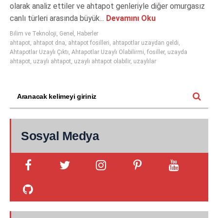
olarak analiz ettiler ve ahtapot genleriyle diğer omurgasız
canlı türleri arasında büyük...
Devamını Oku
Bilim ve Teknoloji
,
Genel
,
Haberler
ahtapot
,
ahtapot dna
,
ahtapot fosilleri
,
ahtapotlar uzaydan geldi
,
Ahtapotlar Uzaylı Çıktı
,
Ahtapotlar Uzaylı Olabilirmi
,
fosiller
,
uzayda
ahtapot
,
uzaylı ahtapot
,
uzaylı ahtapot olabilir
,
uzaylılar
Sosyal Medya