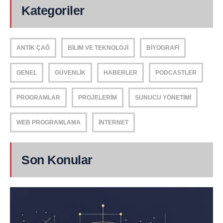
Kategoriler
ANTIK ÇAĞ
BILIM VE TEKNOLOJI
BIYOGRAFI
GENEL
GÜVENLIK
HABERLER
PODCASTLER
PROGRAMLAR
PROJELERIM
SUNUCU YÖNETIMI
WEB PROGRAMLAMA
İNTERNET
Son Konular