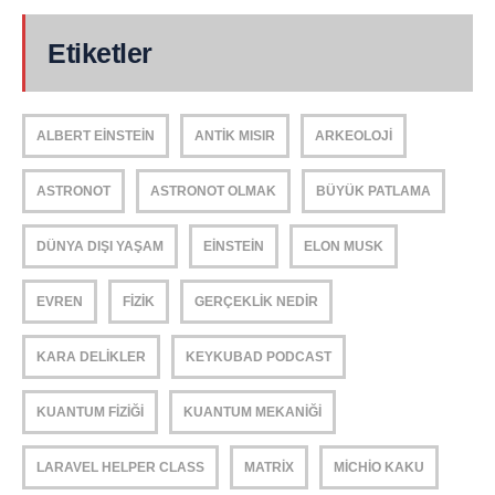
Etiketler
ALBERT EINSTEIN
ANTIK MISIR
ARKEOLOJI
ASTRONOT
ASTRONOT OLMAK
BÜYÜK PATLAMA
DÜNYA DIŞI YAŞAM
EINSTEIN
ELON MUSK
EVREN
FIZIK
GERÇEKLIK NEDIR
KARA DELIKLER
KEYKUBAD PODCAST
KUANTUM FIZIĞI
KUANTUM MEKANIĞI
LARAVEL HELPER CLASS
MATRIX
MICHIO KAKU