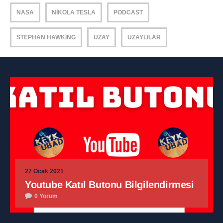
NASA
NIKOLA TESLA
PODCAST
STEPHAN HAWKING
UZAY
UZAYLILAR
27 Ocak 2021
Youtube Katıl Butonu Bilgilendirmesi
0 Yorum