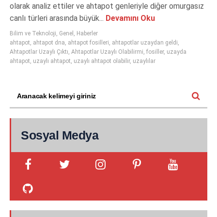
olarak analiz ettiler ve ahtapot genleriyle diğer omurgasız
canlı türleri arasında büyük...
Devamını Oku
Bilim ve Teknoloji
,
Genel
,
Haberler
ahtapot
,
ahtapot dna
,
ahtapot fosilleri
,
ahtapotlar uzaydan geldi
,
Ahtapotlar Uzaylı Çıktı
,
Ahtapotlar Uzaylı Olabilirmi
,
fosiller
,
uzayda
ahtapot
,
uzaylı ahtapot
,
uzaylı ahtapot olabilir
,
uzaylılar
Sosyal Medya