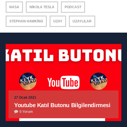
NASA
NIKOLA TESLA
PODCAST
STEPHAN HAWKING
UZAY
UZAYLILAR
27 Ocak 2021
Youtube Katıl Butonu Bilgilendirmesi
0 Yorum