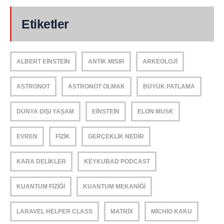
Etiketler
ALBERT EINSTEIN
ANTIK MISIR
ARKEOLOJI
ASTRONOT
ASTRONOT OLMAK
BÜYÜK PATLAMA
DÜNYA DIŞI YAŞAM
EINSTEIN
ELON MUSK
EVREN
FIZIK
GERÇEKLIK NEDIR
KARA DELIKLER
KEYKUBAD PODCAST
KUANTUM FIZIĞI
KUANTUM MEKANIĞI
LARAVEL HELPER CLASS
MATRIX
MICHIO KAKU