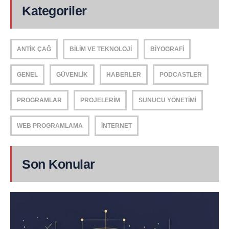
Kategoriler
ANTIK ÇAĞ
BILIM VE TEKNOLOJI
BIYOGRAFI
GENEL
GÜVENLIK
HABERLER
PODCASTLER
PROGRAMLAR
PROJELERIM
SUNUCU YÖNETIMI
WEB PROGRAMLAMA
İNTERNET
Son Konular