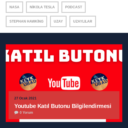
NASA
NIKOLA TESLA
PODCAST
STEPHAN HAWKING
UZAY
UZAYLILAR
27 Ocak 2021
Youtube Katıl Butonu Bilgilendirmesi
0 Yorum