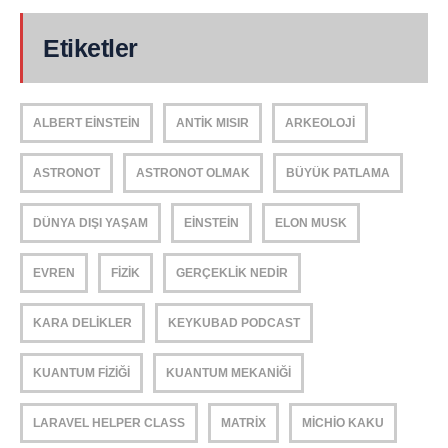
Etiketler
ALBERT EINSTEIN
ANTIK MISIR
ARKEOLOJI
ASTRONOT
ASTRONOT OLMAK
BÜYÜK PATLAMA
DÜNYA DIŞI YAŞAM
EINSTEIN
ELON MUSK
EVREN
FIZIK
GERÇEKLIK NEDIR
KARA DELIKLER
KEYKUBAD PODCAST
KUANTUM FIZIĞI
KUANTUM MEKANIĞI
LARAVEL HELPER CLASS
MATRIX
MICHIO KAKU