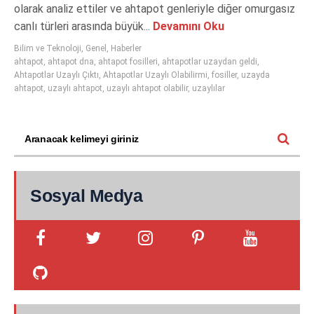
olarak analiz ettiler ve ahtapot genleriyle diğer omurgasız
canlı türleri arasında büyük...
Devamını Oku
Bilim ve Teknoloji
,
Genel
,
Haberler
ahtapot
,
ahtapot dna
,
ahtapot fosilleri
,
ahtapotlar uzaydan geldi
,
Ahtapotlar Uzaylı Çıktı
,
Ahtapotlar Uzaylı Olabilirmi
,
fosiller
,
uzayda
ahtapot
,
uzaylı ahtapot
,
uzaylı ahtapot olabilir
,
uzaylılar
Sosyal Medya