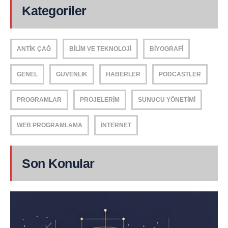
Kategoriler
ANTIK ÇAĞ
BILIM VE TEKNOLOJI
BIYOGRAFI
GENEL
GÜVENLIK
HABERLER
PODCASTLER
PROGRAMLAR
PROJELERIM
SUNUCU YÖNETIMI
WEB PROGRAMLAMA
İNTERNET
Son Konular