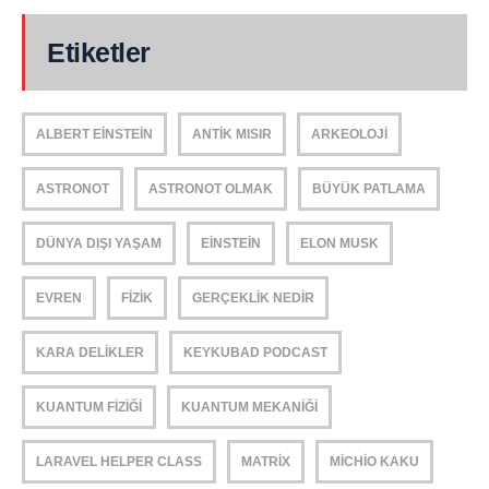
Etiketler
ALBERT EINSTEIN
ANTIK MISIR
ARKEOLOJI
ASTRONOT
ASTRONOT OLMAK
BÜYÜK PATLAMA
DÜNYA DIŞI YAŞAM
EINSTEIN
ELON MUSK
EVREN
FIZIK
GERÇEKLIK NEDIR
KARA DELIKLER
KEYKUBAD PODCAST
KUANTUM FIZIĞI
KUANTUM MEKANIĞI
LARAVEL HELPER CLASS
MATRIX
MICHIO KAKU