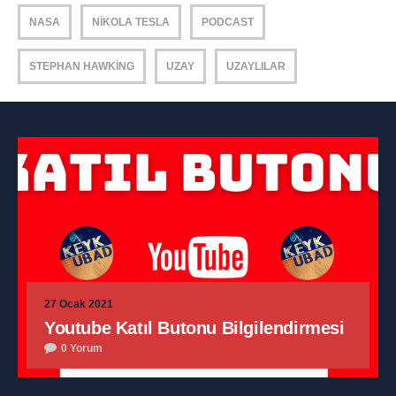
NASA
NIKOLA TESLA
PODCAST
STEPHAN HAWKING
UZAY
UZAYLILAR
27 Ocak 2021
Youtube Katıl Butonu Bilgilendirmesi
0 Yorum