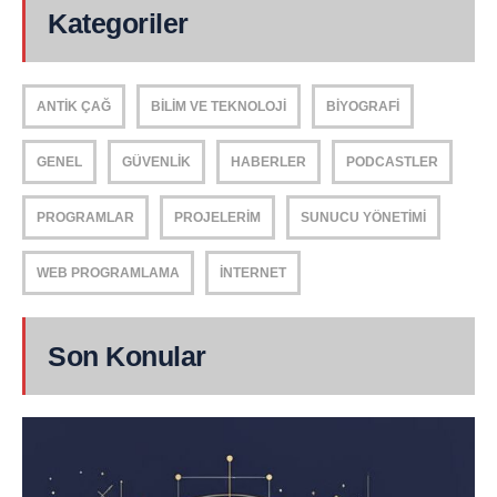
Kategoriler
ANTIK ÇAĞ
BILIM VE TEKNOLOJI
BIYOGRAFI
GENEL
GÜVENLIK
HABERLER
PODCASTLER
PROGRAMLAR
PROJELERIM
SUNUCU YÖNETIMI
WEB PROGRAMLAMA
İNTERNET
Son Konular