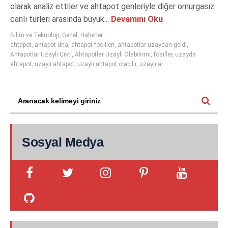
olarak analiz ettiler ve ahtapot genleriyle diğer omurgasız
canlı türleri arasında büyük...
Devamını Oku
Bilim ve Teknoloji
,
Genel
,
Haberler
ahtapot
,
ahtapot dna
,
ahtapot fosilleri
,
ahtapotlar uzaydan geldi
,
Ahtapotlar Uzaylı Çıktı
,
Ahtapotlar Uzaylı Olabilirmi
,
fosiller
,
uzayda
ahtapot
,
uzaylı ahtapot
,
uzaylı ahtapot olabilir
,
uzaylılar
Sosyal Medya