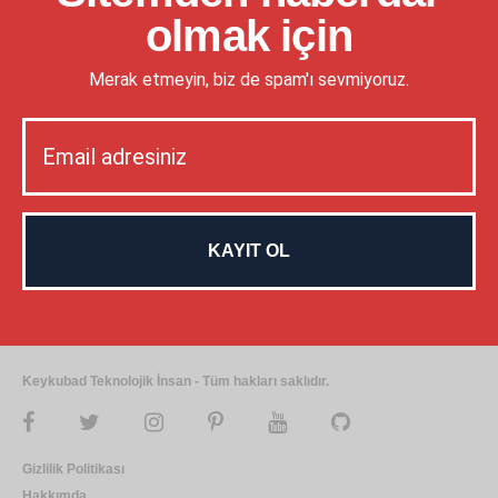
olmak için
Merak etmeyin, biz de spam'ı sevmiyoruz.
Keykubad Teknolojik İnsan - Tüm hakları saklıdır.
Gizlilik Politikası
Hakkımda