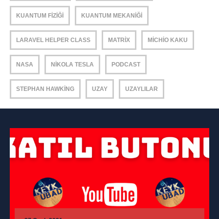
KUANTUM FIZIĞI
KUANTUM MEKANIĞI
LARAVEL HELPER CLASS
MATRIX
MICHIO KAKU
NASA
NIKOLA TESLA
PODCAST
STEPHAN HAWKING
UZAY
UZAYLILAR