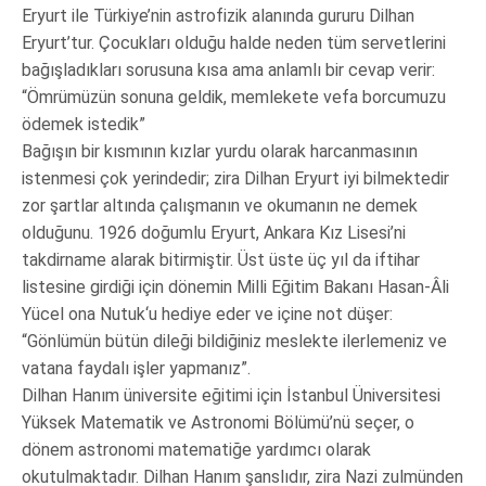
Eryurt ile Türkiye’nin astrofizik alanında gururu Dilhan
Eryurt’tur. Çocukları olduğu halde neden tüm servetlerini
bağışladıkları sorusuna kısa ama anlamlı bir cevap verir:
“Ömrümüzün sonuna geldik, memlekete vefa borcumuzu
ödemek istedik”
Bağışın bir kısmının kızlar yurdu olarak harcanmasının
istenmesi çok yerindedir; zira Dilhan Eryurt iyi bilmektedir
zor şartlar altında çalışmanın ve okumanın ne demek
olduğunu. 1926 doğumlu Eryurt, Ankara Kız Lisesi’ni
takdirname alarak bitirmiştir. Üst üste üç yıl da iftihar
listesine girdiği için dönemin Milli Eğitim Bakanı Hasan-Âli
Yücel ona Nutuk‘u hediye eder ve içine not düşer:
“Gönlümün bütün dileği bildiğiniz meslekte ilerlemeniz ve
vatana faydalı işler yapmanız”.
Dilhan Hanım üniversite eğitimi için İstanbul Üniversitesi
Yüksek Matematik ve Astronomi Bölümü’nü seçer, o
dönem astronomi matematiğe yardımcı olarak
okutulmaktadır. Dilhan Hanım şanslıdır, zira Nazi zulmünden