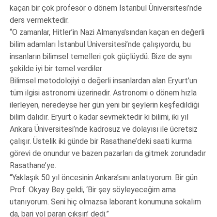
kaçan bir çok profesör o dönem İstanbul Üniversitesi’nde
ders vermektedir.
“O zamanlar, Hitler’in Nazi Almanya’sından kaçan en değerli
bilim adamları İstanbul Üniversitesi’nde çalışıyordu, bu
insanların bilimsel temelleri çok güçlüydü. Bize de aynı
şekilde iyi bir temel verdiler
Bilimsel metodolojiyi o değerli insanlardan alan Eryurt’un
tüm ilgisi astronomi üzerinedir. Astronomi o dönem hızla
ilerleyen, neredeyse her gün yeni bir şeylerin keşfedildiği
bilim dalıdır. Eryurt o kadar sevmektedir ki bilimi, iki yıl
Ankara Üniversitesi’nde kadrosuz ve dolayısı ile ücretsiz
çalışır. Üstelik iki günde bir Rasathane’deki saati kurma
görevi de onundur ve bazen pazarları da gitmek zorundadır
Rasathane’ye.
“Yaklaşık 50 yıl öncesinin Ankara’sını anlatıyorum. Bir gün
Prof. Okyay Bey geldi, ‘Bir şey söyleyeceğim ama
utanıyorum. Seni hiç olmazsa laborant konumuna sokalım
da, bari yol paran çıksın’ dedi.”