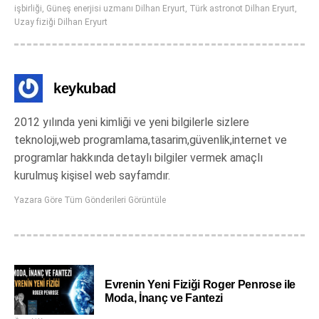
işbirliği
,
Güneş enerjisi uzmanı Dilhan Eryurt
,
Türk astronot Dilhan Eryurt
,
Uzay fiziği Dilhan Eryurt
keykubad
2012 yılında yeni kimliği ve yeni bilgilerle sizlere
teknoloji,web programlama,tasarim,güvenlik,internet ve
programlar hakkında detaylı bilgiler vermek amaçlı
kurulmuş kişisel web sayfamdır.
Yazara Göre Tüm Gönderileri Görüntüle
Evrenin Yeni Fiziği Roger Penrose ile
Moda, İnanç ve Fantezi