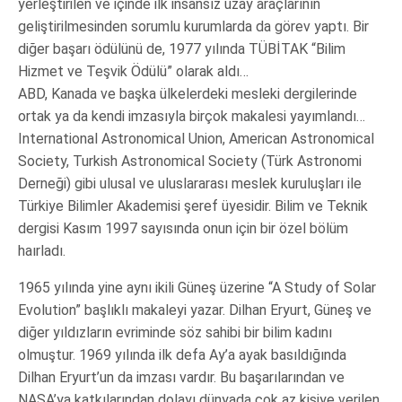
yerleştirilen ve içinde ilk insansız uzay araçlarının
geliştirilmesinden sorumlu kurumlarda da görev yaptı. Bir
diğer başarı ödülünü de, 1977 yılında TÜBİTAK “Bilim
Hizmet ve Teşvik Ödülü” olarak aldı…
ABD, Kanada ve başka ülkelerdeki mesleki dergilerinde
ortak ya da kendi imzasıyla birçok makalesi yayımlandı…
International Astronomical Union, American Astronomical
Society, Turkish Astronomical Society (Türk Astronomi
Derneği) gibi ulusal ve uluslararası meslek kuruluşları ile
Türkiye Bilimler Akademisi şeref üyesidir. Bilim ve Teknik
dergisi Kasım 1997 sayısında onun için bir özel bölüm
haırladı.
1965 yılında yine aynı ikili Güneş üzerine “A Study of Solar
Evolution” başlıklı makaleyi yazar. Dilhan Eryurt, Güneş ve
diğer yıldızların evriminde söz sahibi bir bilim kadını
olmuştur. 1969 yılında ilk defa Ay’a ayak basıldığında
Dilhan Eryurt’un da imzası vardır. Bu başarılarından ve
NASA’ya katkılarından dolayı dünyada çok az kişiye verilen