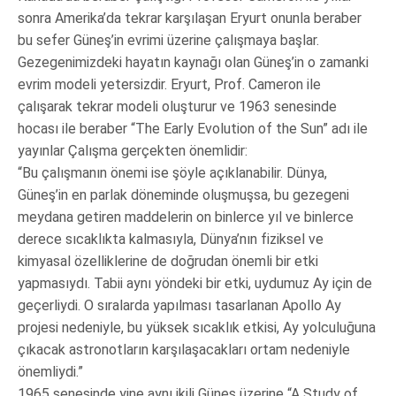
sonra Amerika’da tekrar karşılaşan Eryurt onunla beraber
bu sefer Güneş’in evrimi üzerine çalışmaya başlar.
Gezegenimizdeki hayatın kaynağı olan Güneş’in o zamanki
evrim modeli yetersizdir. Eryurt, Prof. Cameron ile
çalışarak tekrar modeli oluşturur ve 1963 senesinde
hocası ile beraber “The Early Evolution of the Sun” adı ile
yayınlar Çalışma gerçekten önemlidir:
“Bu çalışmanın önemi ise şöyle açıklanabilir. Dünya,
Güneş’in en parlak döneminde oluşmuşsa, bu gezegeni
meydana getiren maddelerin on binlerce yıl ve binlerce
derece sıcaklıkta kalmasıyla, Dünya’nın fiziksel ve
kimyasal özelliklerine de doğrudan önemli bir etki
yapmasıydı. Tabii aynı yöndeki bir etki, uydumuz Ay için de
geçerliydi. O sıralarda yapılması tasarlanan Apollo Ay
projesi nedeniyle, bu yüksek sıcaklık etkisi, Ay yolculuğuna
çıkacak astronotların karşılaşacakları ortam nedeniyle
önemliydi.”
1965 senesinde yine aynı ikili Güneş üzerine “A Study of