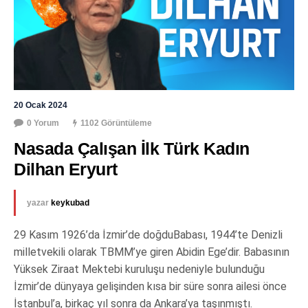
20 Ocak 2024
0 Yorum
1102 Görüntüleme
Nasada Çalışan İlk Türk Kadın 
Dilhan Eryurt
yazar
keykubad
29 Kasım 1926’da İzmir’de doğduBabası, 1944’te Denizli
milletvekili olarak TBMM’ye giren Abidin Ege’dir. Babasının
Yüksek Ziraat Mektebi kuruluşu nedeniyle bulunduğu
İzmir’de dünyaya gelişinden kısa bir süre sonra ailesi önce
İstanbul’a, birkaç yıl sonra da Ankara’ya taşınmıştı.