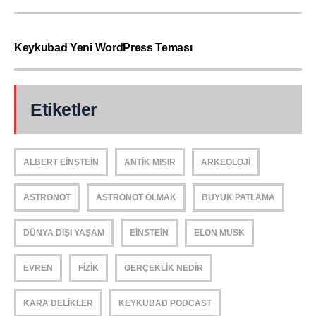
Keykubad Yeni WordPress Teması
Etiketler
ALBERT EINSTEIN
ANTIK MISIR
ARKEOLOJI
ASTRONOT
ASTRONOT OLMAK
BÜYÜK PATLAMA
DÜNYA DIŞI YAŞAM
EINSTEIN
ELON MUSK
EVREN
FIZIK
GERÇEKLIK NEDIR
KARA DELIKLER
KEYKUBAD PODCAST