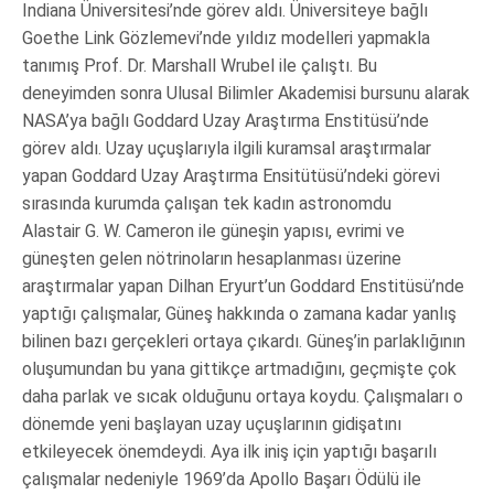
Indiana Üniversitesi’nde görev aldı. Üniversiteye bağlı
Goethe Link Gözlemevi’nde yıldız modelleri yapmakla
tanımış Prof. Dr. Marshall Wrubel ile çalıştı. Bu
deneyimden sonra Ulusal Bilimler Akademisi bursunu alarak
NASA’ya bağlı Goddard Uzay Araştırma Enstitüsü’nde
görev aldı. Uzay uçuşlarıyla ilgili kuramsal araştırmalar
yapan Goddard Uzay Araştırma Ensitütüsü’ndeki görevi
sırasında kurumda çalışan tek kadın astronomdu
Alastair G. W. Cameron ile güneşin yapısı, evrimi ve
güneşten gelen nötrinoların hesaplanması üzerine
araştırmalar yapan Dilhan Eryurt’un Goddard Enstitüsü’nde
yaptığı çalışmalar, Güneş hakkında o zamana kadar yanlış
bilinen bazı gerçekleri ortaya çıkardı. Güneş’in parlaklığının
oluşumundan bu yana gittikçe artmadığını, geçmişte çok
daha parlak ve sıcak olduğunu ortaya koydu. Çalışmaları o
dönemde yeni başlayan uzay uçuşlarının gidişatını
etkileyecek önemdeydi. Aya ilk iniş için yaptığı başarılı
çalışmalar nedeniyle 1969’da Apollo Başarı Ödülü ile