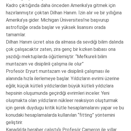
Kadro çıktığında daha önceden Amerika’ya gitmek için
hazırlanmıştır çoktan Dilhan Hanım. İzin alır ve bir yıllığına
Amerika’ya gider. Michigan Üniversitesi’ne başvurup
astrofiziğe orada başlar ve yüksek lisansını orada
tamamlar.
Dilhan Hanım ücret alsa da almasa da sevdiği bilim dalında
çok çalışacaktır zaten, zira genç bir kızken babası ona
yazdığı mektuplarda öğütlemiştir: “Mefkureli bilim
muntazam ve disiplinli çalışma ile olur”
Profesör Eryurt muntazam ve disiplinli çalışması ile
alanında hızla ilerlemeye başlar. Yıldızların evrimi üzerine
eğilir, küçük kütleli yıldızlardan büyük kütleli yıldızlara
hepsinin oluşumunda geçirdiği evrimleri inceler. Yeni
oluşmakta olan yıldızların nükleer reaksiyon oluşturmak
için gerek duydugu kritik kütle hesaplamalarını yapar ve bu
konudaki hesaplamalarda kullanılan “fitting” yöntemini
geliştirir.
Kanada’da beraber çalıştığı Profesör Cameron ile yıllar