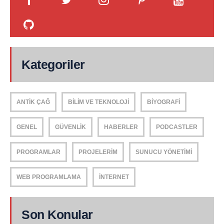
Kategoriler
ANTIK ÇAĞ
BILIM VE TEKNOLOJI
BIYOGRAFI
GENEL
GÜVENLIK
HABERLER
PODCASTLER
PROGRAMLAR
PROJELERIM
SUNUCU YÖNETIMI
WEB PROGRAMLAMA
İNTERNET
Son Konular