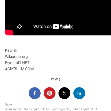
Kaynak
Wikipedia.org
BiyograFİ.NET
ACİKBİLİM.COM
Paylaş
Genel
Bilim kadını Dilhan Eryurt
,
Dilhan Eryurt biyografi
,
Dilhan Eryurt NASA