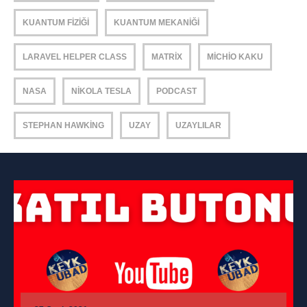
KUANTUM FIZIĞI
KUANTUM MEKANIĞI
LARAVEL HELPER CLASS
MATRIX
MICHIO KAKU
NASA
NIKOLA TESLA
PODCAST
STEPHAN HAWKING
UZAY
UZAYLILAR