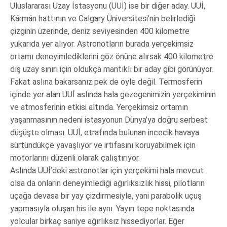
Uluslararası Uzay İstasyonu (UUİ) ise bir diğer aday. UUİ,
Kármán hattının ve Calgary Üniversitesi’nin belirlediği
çizginin üzerinde, deniz seviyesinden 400 kilometre
yukarıda yer alıyor. Astronotların burada yerçekimsiz
ortamı deneyimlediklerini göz önüne alırsak 400 kilometre
dış uzay sınırı için oldukça mantıklı bir aday gibi görünüyor.
Fakat aslına bakarsanız pek de öyle değil. Termosferin
içinde yer alan UUİ aslında hala gezegenimizin yerçekiminin
ve atmosferinin etkisi altında. Yerçekimsiz ortamın
yaşanmasının nedeni istasyonun Dünya’ya doğru serbest
düşüşte olması. UUİ, etrafında bulunan incecik havaya
sürtündükçe yavaşlıyor ve irtifasını koruyabilmek için
motorlarını düzenli olarak çalıştırıyor.
Aslında UUİ’deki astronotlar için yerçekimi hala mevcut
olsa da onların deneyimlediği ağırlıksızlık hissi, pilotların
uçağa devasa bir yay çizdirmesiyle, yani parabolik uçuş
yapmasıyla oluşan his ile aynı. Yayın tepe noktasında
yolcular birkaç saniye ağırlıksız hissediyorlar. Eğer