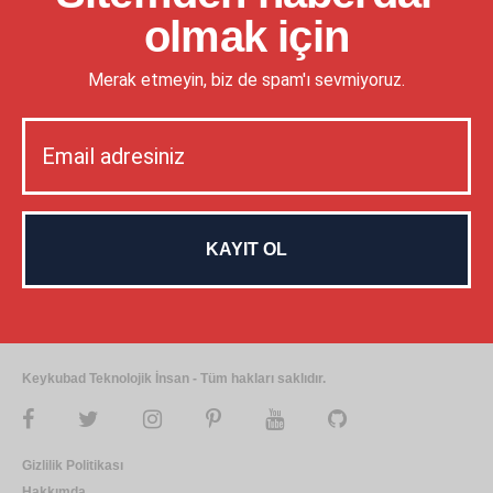
olmak için
Merak etmeyin, biz de spam'ı sevmiyoruz.
Keykubad Teknolojik İnsan - Tüm hakları saklıdır.
Gizlilik Politikası
Hakkımda