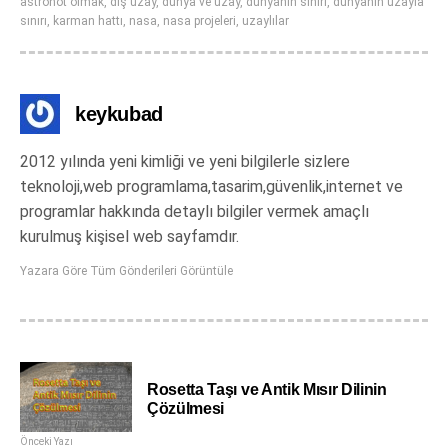
astronot olmak
,
dış uzay
,
dünya ve uzay
,
dünyanın sınırı
,
dünyanın uzayla
sınırı
,
karman hattı
,
nasa
,
nasa projeleri
,
uzaylılar
keykubad
2012 yılında yeni kimliği ve yeni bilgilerle sizlere
teknoloji,web programlama,tasarim,güvenlik,internet ve
programlar hakkında detaylı bilgiler vermek amaçlı
kurulmuş kişisel web sayfamdır.
Yazara Göre Tüm Gönderileri Görüntüle
Rosetta Taşı ve Antik Mısır Dilinin
Çözülmesi
Önceki Yazı