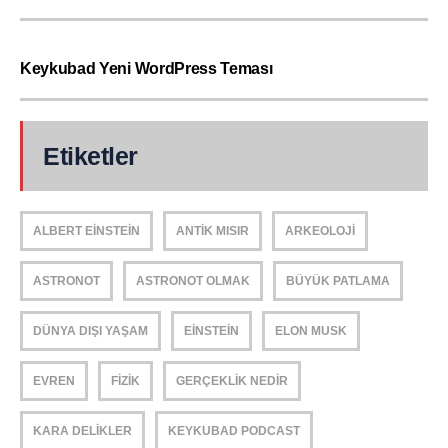
Keykubad Yeni WordPress Teması
Etiketler
ALBERT EINSTEIN
ANTIK MISIR
ARKEOLOJI
ASTRONOT
ASTRONOT OLMAK
BÜYÜK PATLAMA
DÜNYA DIŞI YAŞAM
EINSTEIN
ELON MUSK
EVREN
FIZIK
GERÇEKLIK NEDIR
KARA DELIKLER
KEYKUBAD PODCAST