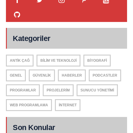
Kategoriler
ANTIK ÇAĞ
BILIM VE TEKNOLOJI
BIYOGRAFI
GENEL
GÜVENLIK
HABERLER
PODCASTLER
PROGRAMLAR
PROJELERIM
SUNUCU YÖNETIMI
WEB PROGRAMLAMA
İNTERNET
Son Konular