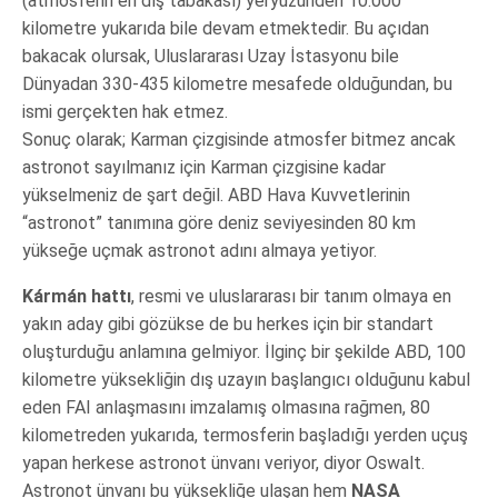
(atmosferin en dış tabakası) yeryüzünden 10.000
kilometre yukarıda bile devam etmektedir. Bu açıdan
bakacak olursak, Uluslararası Uzay İstasyonu bile
Dünyadan 330-435 kilometre mesafede olduğundan, bu
ismi gerçekten hak etmez.
Sonuç olarak; Karman çizgisinde atmosfer bitmez ancak
astronot sayılmanız için Karman çizgisine kadar
yükselmeniz de şart değil. ABD Hava Kuvvetlerinin
“astronot” tanımına göre deniz seviyesinden 80 km
yükseğe uçmak astronot adını almaya yetiyor.
Kármán hattı
, resmi ve uluslararası bir tanım olmaya en
yakın aday gibi gözükse de bu herkes için bir standart
oluşturduğu anlamına gelmiyor. İlginç bir şekilde ABD, 100
kilometre yüksekliğin dış uzayın başlangıcı olduğunu kabul
eden FAI anlaşmasını imzalamış olmasına rağmen, 80
kilometreden yukarıda, termosferin başladığı yerden uçuş
yapan herkese astronot ünvanı veriyor, diyor Oswalt.
Astronot ünvanı bu yüksekliğe ulaşan hem
NASA