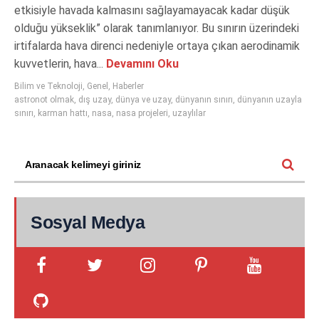
etkisiyle havada kalmasını sağlayamayacak kadar düşük
olduğu yükseklik” olarak tanımlanıyor. Bu sınırın üzerindeki
irtifalarda hava direnci nedeniyle ortaya çıkan aerodinamik
kuvvetlerin, hava...
Devamını Oku
Bilim ve Teknoloji
,
Genel
,
Haberler
astronot olmak
,
dış uzay
,
dünya ve uzay
,
dünyanın sınırı
,
dünyanın uzayla
sınırı
,
karman hattı
,
nasa
,
nasa projeleri
,
uzaylılar
Sosyal Medya