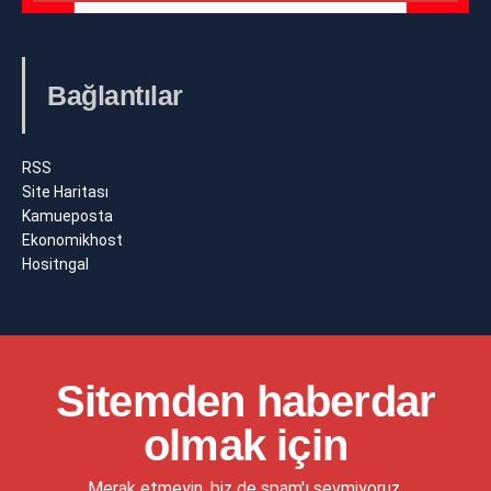
Bağlantılar
RSS
Site Haritası
Kamueposta
Ekonomikhost
Hositngal
Sitemden haberdar
olmak için
Merak etmeyin, biz de spam'ı sevmiyoruz.