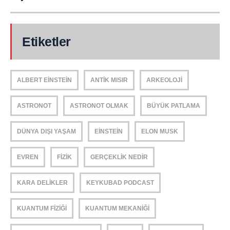
Etiketler
ALBERT EINSTEIN
ANTIK MISIR
ARKEOLOJI
ASTRONOT
ASTRONOT OLMAK
BÜYÜK PATLAMA
DÜNYA DIŞI YAŞAM
EINSTEIN
ELON MUSK
EVREN
FIZIK
GERÇEKLIK NEDIR
KARA DELIKLER
KEYKUBAD PODCAST
KUANTUM FIZIĞI
KUANTUM MEKANIĞI