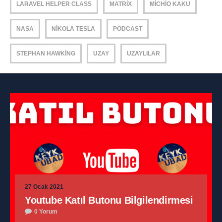
LARAVEL HELPER CLASS
MATRIX
MICHIO KAKU
NASA
NIKOLA TESLA
PODCAST
STEPHAN HAWKING
UZAY
UZAYLILAR
27 Ocak 2021
Youtube Katıl Butonu Bilgilendirmesi
0 Yorum