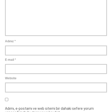
Adınız
*
E-mail
*
Website
Adımı, e-postamı ve web sitemi bir dahaki sefere yorum