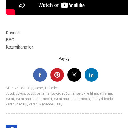
Kaynak
BBC
Kozmikanafor
Paylaş
Bilim ve Teknoloji
,
Genel
,
Haberler
büyük çöküş
,
büyük patlama
,
büyük soğuma
,
büyük yırtılma
,
einstein
,
evren
,
evren nasıl sona erebilir
,
evren nasıl sona erecek
,
izafiyet teorisi
,
karanlık enerji
,
karanlık madde
,
uzay