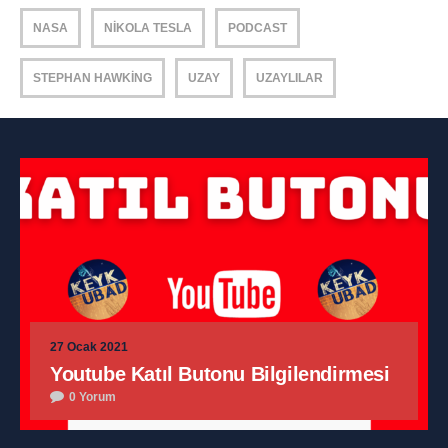
NASA
NIKOLA TESLA
PODCAST
STEPHAN HAWKING
UZAY
UZAYLILAR
27 Ocak 2021
Youtube Katıl Butonu Bilgilendirmesi
0 Yorum