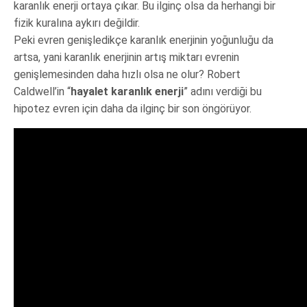
karanlık enerji ortaya çıkar. Bu ilginç olsa da herhangi bir
fizik kuralına aykırı değildir.
Peki evren genişledikçe karanlık enerjinin yoğunluğu da
artsa, yani karanlık enerjinin artış miktarı evrenin
genişlemesinden daha hızlı olsa ne olur? Robert
Caldwell’in “
hayalet karanlık enerji
” adını verdiği bu
hipotez evren için daha da ilginç bir son öngörüyor.