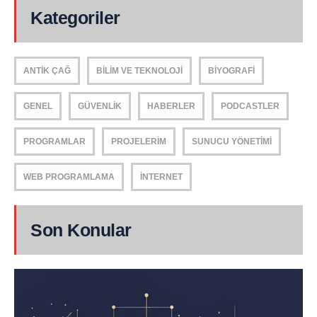
Kategoriler
ANTIK ÇAĞ
BILIM VE TEKNOLOJI
BIYOGRAFI
GENEL
GÜVENLIK
HABERLER
PODCASTLER
PROGRAMLAR
PROJELERIM
SUNUCU YÖNETIMI
WEB PROGRAMLAMA
İNTERNET
Son Konular