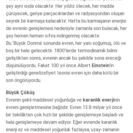
şey aynı ısıda olacaktır. Her yıldız ölecek, her madde
çürüyecek, geriye parçacıklardan ve radyasyondan oluşan
seyrek bir karmaşa kalacaktır. Hatta bu karmaşanın enerjisi
de evrenin genişlemesi nedeniyle zamanla son bulacak, her
şey hemen hemen sıfıra indirgenmiş olacaktır.
Bu ‘Büyük Donma’ sonunda evren, her yanı soğumuş, ölü ve
boş bir hale gelecektir. 1800’lerde termodinamik bilimi
geliştikten sonra, evrenin ancak bu şekilde sona ereceği
düşünülüyordu. Fakat 100 yıl önce Albert
Einstein
’in
geliştirdiği genelizafiyet teorisi evren için daha kötü bir
son öngörüyordu.
Büyük Çöküş
Evrenin şekli maddesel yoğunluğa ve
karanlık enerji
nin
evreni genişletmesine bağlıdır. Evren 13.8 milyar yıl önce
bir tekillikten çok hızlı bir şekilde genişlemeye başladı ve
hala genişlemeye devam ediyor. Eğer evrende karanlık
enerji az ve maddesel yoğunluk fazlaysa, uzay-zamanın