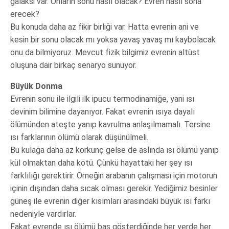
galaksi var. Onların sonu nasıl olacak? Evren nasıl sona
erecek?
Bu konuda daha az fikir birliği var. Hatta evrenin ani ve
kesin bir sonu olacak mı yoksa yavaş yavaş mı kaybolacak
onu da bilmiyoruz. Mevcut fizik bilgimiz evrenin altüst
oluşuna dair birkaç senaryo sunuyor.
Büyük Donma
Evrenin sonu ile ilgili ilk ipucu termodinamiğe, yani ısı
devinim bilimine dayanıyor. Fakat evrenin ısıya dayalı
ölümünden ateşte yanıp kavrulma anlaşılmamalı. Tersine
ısı farklarının ölümü olarak düşünülmeli.
Bu kulağa daha az korkunç gelse de aslında ısı ölümü yanıp
kül olmaktan daha kötü. Çünkü hayattaki her şey ısı
farklılığı gerektirir. Örneğin arabanın çalışması için motorun
içinin dışından daha sıcak olması gerekir. Yediğimiz besinler
güneş ile evrenin diğer kısımları arasındaki büyük ısı farkı
nedeniyle vardırlar.
Fakat evrende ısı ölümü baş gösterdiğinde her yerde her