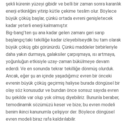
şekli kürenin yüzeyi gibidir ve belli bir zaman sonra karanlık
enerji etkinliğini yitirip kütle çekime teslim olur. Böylece
büyük çöküş başlar, çünkü ortada evreni genişletecek
kadar yeterli enerji kalmamıştır.
Big-bang’ten şu ana kadar gelen zamanı geri sarıp
başlangıçtaki tekilliğe kadar izleyebilseydik bu tam olarak
büyük çöküş gibi görünürdü. Çünkü maddeler birbirleriyle
daha yakın durmaya, galaksiler çarpışmaya, ısı artmaya,
yoğunluğun etkisiyle uzay-zaman bükülmeye devam
ederdi. Ve en sonunda tekrar tekilliğe dönmüş olurduk.
Ancak, eğer şu an içinde yaşadığımız evren bir önceki
evrenin büyük çöküş geçirmiş haliyse burada döngüsel bir
olay söz konusudur ve bundan önce sonsuz sayıda evren
bu şekilde var olup yok olmuş diyebiliriz. Bununla beraber,
temodinamik sözümüzü keser ve bize; bu evren modeli
benim ikinci kanunumla çelişiyor der. Böylece döngüsel
evren modeli biraz rafa kaldırılabilir.