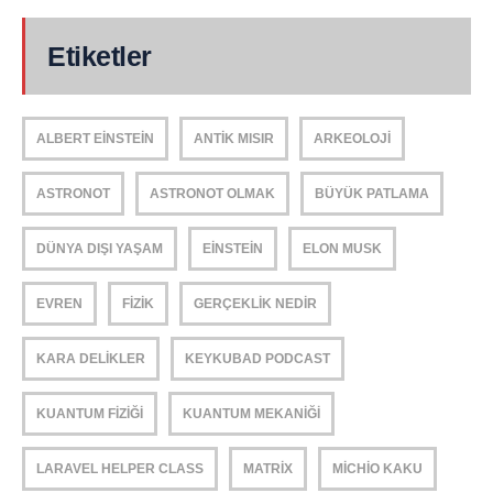
Etiketler
ALBERT EINSTEIN
ANTIK MISIR
ARKEOLOJI
ASTRONOT
ASTRONOT OLMAK
BÜYÜK PATLAMA
DÜNYA DIŞI YAŞAM
EINSTEIN
ELON MUSK
EVREN
FIZIK
GERÇEKLIK NEDIR
KARA DELIKLER
KEYKUBAD PODCAST
KUANTUM FIZIĞI
KUANTUM MEKANIĞI
LARAVEL HELPER CLASS
MATRIX
MICHIO KAKU