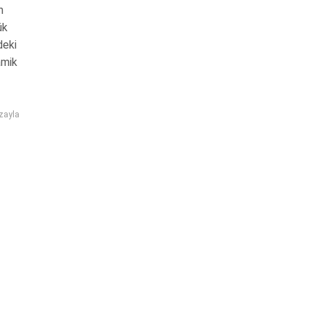
n
ük
deki
amik
zayla