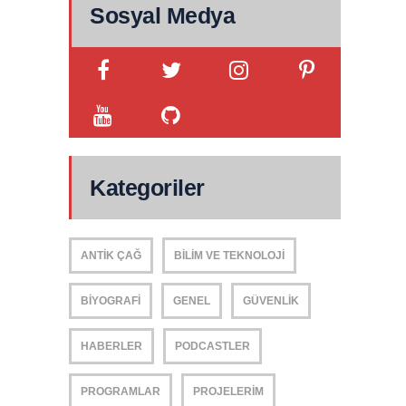
Sosyal Medya
Kategoriler
ANTIK ÇAĞ
BILIM VE TEKNOLOJI
BIYOGRAFI
GENEL
GÜVENLIK
HABERLER
PODCASTLER
PROGRAMLAR
PROJELERIM