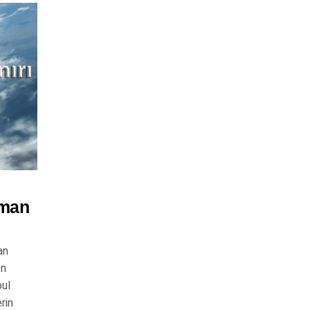
rman
an
en
bul
rin