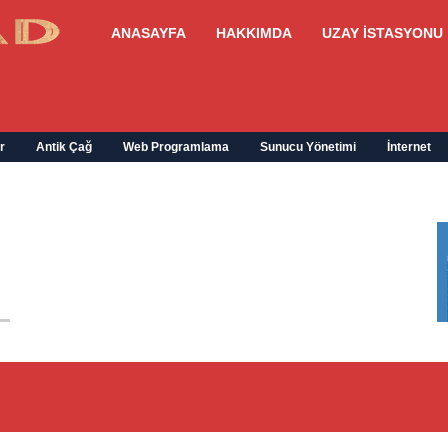
ANASAYFA
HAKKIMDA
UZAY İSTASYONU
r
Antik Çağ
Web Programlama
Sunucu Yönetimi
İnternet