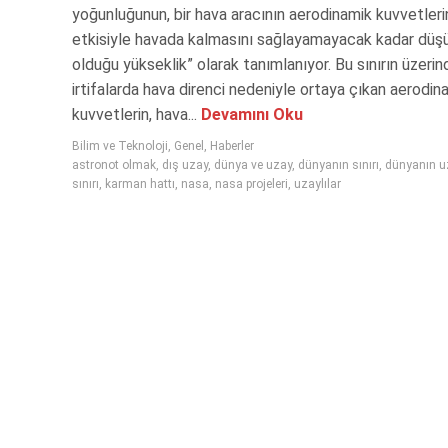
yoğunluğunun, bir hava aracının aerodinamik kuvvetleri
etkisiyle havada kalmasını sağlayamayacak kadar düş
olduğu yükseklik” olarak tanımlanıyor. Bu sınırın üzerin
irtifalarda hava direnci nedeniyle ortaya çıkan aerodin
kuvvetlerin, hava...
Devamını Oku
Bilim ve Teknoloji
,
Genel
,
Haberler
astronot olmak
,
dış uzay
,
dünya ve uzay
,
dünyanın sınırı
,
dünyanın u
sınırı
,
karman hattı
,
nasa
,
nasa projeleri
,
uzaylılar