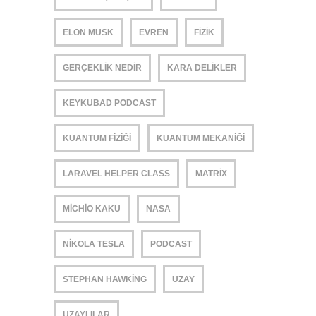
ELON MUSK
EVREN
FIZIK
GERÇEKLIK NEDIR
KARA DELIKLER
KEYKUBAD PODCAST
KUANTUM FIZIĞI
KUANTUM MEKANIĞI
LARAVEL HELPER CLASS
MATRIX
MICHIO KAKU
NASA
NIKOLA TESLA
PODCAST
STEPHAN HAWKING
UZAY
UZAYLILAR