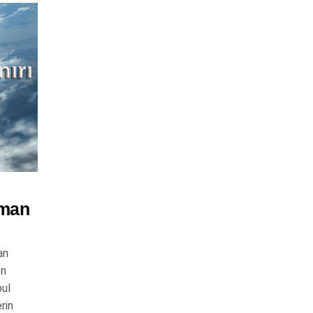
rman
an
en
bul
rin