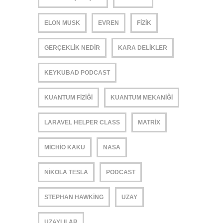
ELON MUSK
EVREN
FIZIK
GERÇEKLIK NEDIR
KARA DELIKLER
KEYKUBAD PODCAST
KUANTUM FIZIĞI
KUANTUM MEKANIĞI
LARAVEL HELPER CLASS
MATRIX
MICHIO KAKU
NASA
NIKOLA TESLA
PODCAST
STEPHAN HAWKING
UZAY
UZAYLILAR