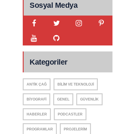
Sosyal Medya
Kategoriler
ANTIK ÇAĞ
BILIM VE TEKNOLOJI
BIYOGRAFI
GENEL
GÜVENLIK
HABERLER
PODCASTLER
PROGRAMLAR
PROJELERIM