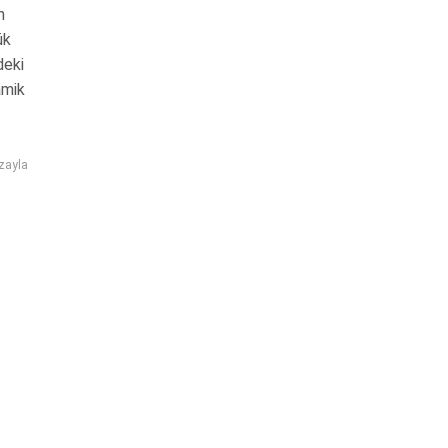
n
ük
deki
amik
zayla