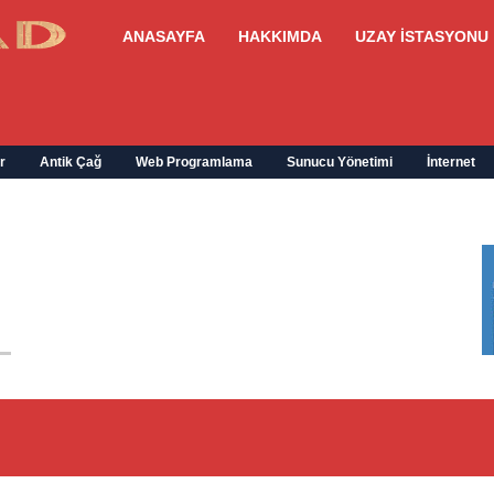
ANASAYFA
HAKKIMDA
UZAY İSTASYONU
r
Antik Çağ
Web Programlama
Sunucu Yönetimi
İnternet