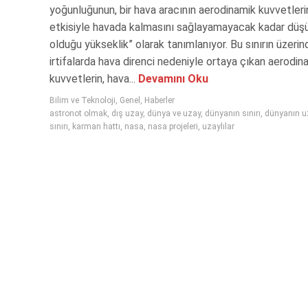
yoğunluğunun, bir hava aracının aerodinamik kuvvetleri
etkisiyle havada kalmasını sağlayamayacak kadar düş
olduğu yükseklik” olarak tanımlanıyor. Bu sınırın üzerin
irtifalarda hava direnci nedeniyle ortaya çıkan aerodin
kuvvetlerin, hava...
Devamını Oku
Bilim ve Teknoloji
,
Genel
,
Haberler
astronot olmak
,
dış uzay
,
dünya ve uzay
,
dünyanın sınırı
,
dünyanın u
sınırı
,
karman hattı
,
nasa
,
nasa projeleri
,
uzaylılar