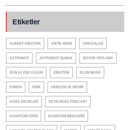
Etiketler
ALBERT EINSTEIN
ANTIK MISIR
ARKEOLOJI
ASTRONOT
ASTRONOT OLMAK
BÜYÜK PATLAMA
DÜNYA DIŞI YAŞAM
EINSTEIN
ELON MUSK
EVREN
FIZIK
GERÇEKLIK NEDIR
KARA DELIKLER
KEYKUBAD PODCAST
KUANTUM FIZIĞI
KUANTUM MEKANIĞI