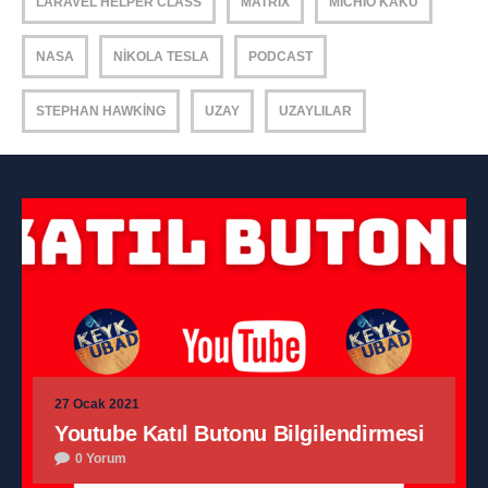
LARAVEL HELPER CLASS
MATRIX
MICHIO KAKU
NASA
NIKOLA TESLA
PODCAST
STEPHAN HAWKING
UZAY
UZAYLILAR
27 Ocak 2021
Youtube Katıl Butonu Bilgilendirmesi
0 Yorum