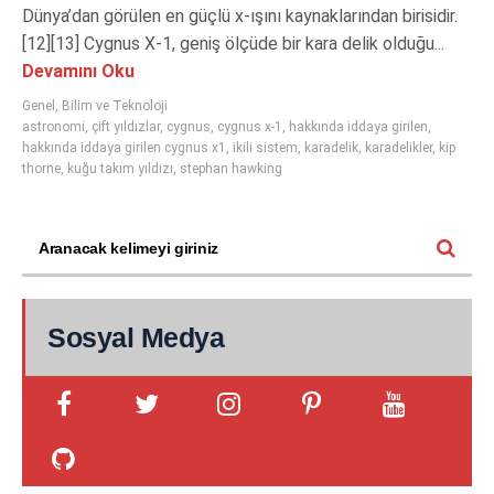
Dünya’dan görülen en güçlü x-ışını kaynaklarından birisidir.
[12][13] Cygnus X-1, geniş ölçüde bir kara delik olduğu...
Devamını Oku
Genel
,
Bilim ve Teknoloji
astronomi
,
çift yıldızlar
,
cygnus
,
cygnus x-1
,
hakkında iddaya girilen
,
hakkında iddaya girilen cygnus x1
,
ikili sistem
,
karadelik
,
karadelikler
,
kip
thorne
,
kuğu takım yıldızı
,
stephan hawking
Sosyal Medya