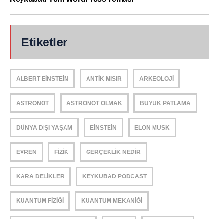
Etiketler
ALBERT EINSTEIN
ANTIK MISIR
ARKEOLOJI
ASTRONOT
ASTRONOT OLMAK
BÜYÜK PATLAMA
DÜNYA DIŞI YAŞAM
EINSTEIN
ELON MUSK
EVREN
FIZIK
GERÇEKLIK NEDIR
KARA DELIKLER
KEYKUBAD PODCAST
KUANTUM FIZIĞI
KUANTUM MEKANIĞI