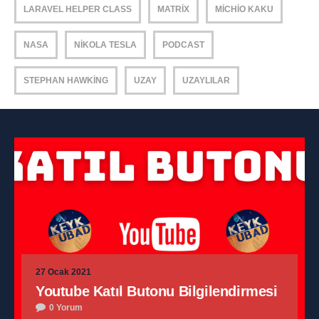
LARAVEL HELPER CLASS
MATRIX
MICHIO KAKU
NASA
NIKOLA TESLA
PODCAST
STEPHAN HAWKING
UZAY
UZAYLILAR
27 Ocak 2021
Youtube Katıl Butonu Bilgilendirmesi
0 Yorum