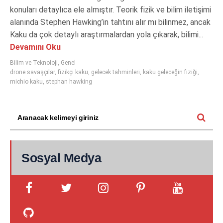
konuları detaylıca ele almıştır. Teorik fizik ve bilim iletişimi
alanında Stephen Hawking’in tahtını alır mı bilinmez, ancak
Kaku da çok detaylı araştırmalardan yola çıkarak, bilimi...
Devamını Oku
Bilim ve Teknoloji
,
Genel
drone savaşçılar
,
fizikçi kaku
,
gelecek tahminleri
,
kaku geleceğin fiziği
,
michio kaku
,
stephan hawking
Sosyal Medya