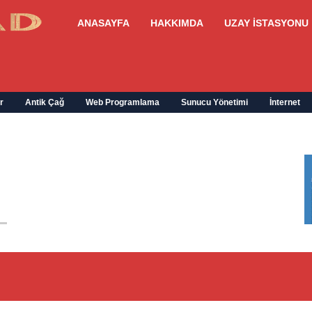
ANASAYFA
HAKKIMDA
UZAY İSTASYONU
r
Antik Çağ
Web Programlama
Sunucu Yönetimi
İnternet