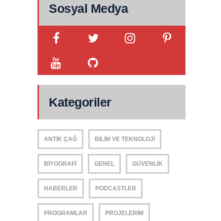
Sosyal Medya
Kategoriler
ANTIK ÇAĞ
BILIM VE TEKNOLOJI
BIYOGRAFI
GENEL
GÜVENLIK
HABERLER
PODCASTLER
PROGRAMLAR
PROJELERIM