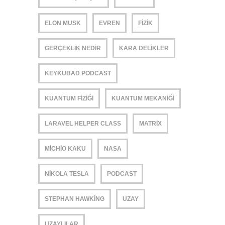
ELON MUSK
EVREN
FIZIK
GERÇEKLIK NEDIR
KARA DELIKLER
KEYKUBAD PODCAST
KUANTUM FIZIĞI
KUANTUM MEKANIĞI
LARAVEL HELPER CLASS
MATRIX
MICHIO KAKU
NASA
NIKOLA TESLA
PODCAST
STEPHAN HAWKING
UZAY
UZAYLILAR