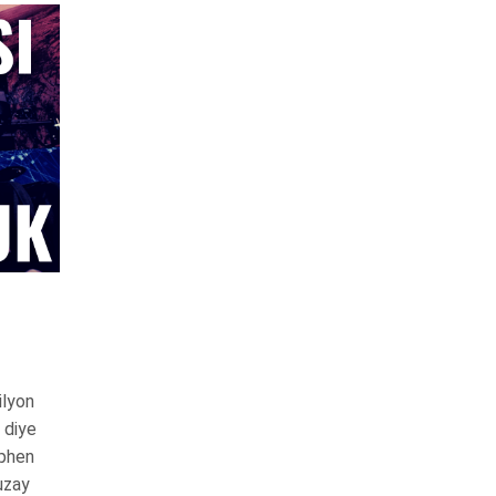
ilyon
 diye
ephen
 uzay