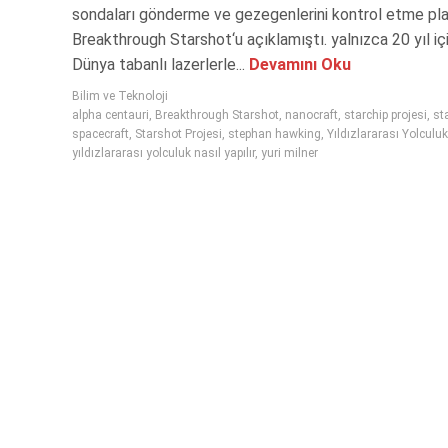
sondaları gönderme ve gezegenlerini kontrol etme pla
Breakthrough Starshot‘u açıklamıştı. yalnızca 20 yıl iç
Dünya tabanlı lazerlerle...
Devamını Oku
Bilim ve Teknoloji
alpha centauri
,
Breakthrough Starshot
,
nanocraft
,
starchip projesi
,
st
spacecraft
,
Starshot Projesi
,
stephan hawking
,
Yıldızlararası Yolculuk
yıldızlararası yolculuk nasıl yapılır
,
yuri milner