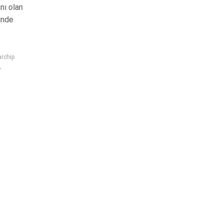
nı olan
inde
archip
,