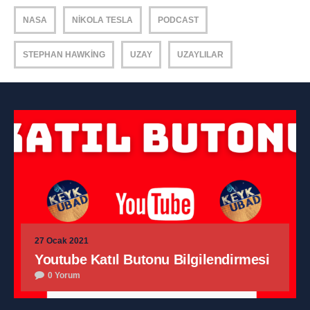
NASA
NIKOLA TESLA
PODCAST
STEPHAN HAWKING
UZAY
UZAYLILAR
27 Ocak 2021
Youtube Katıl Butonu Bilgilendirmesi
0 Yorum