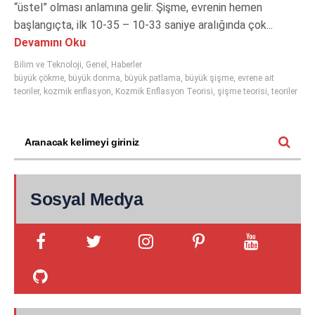
“üstel” olması anlamına gelir. Şişme, evrenin hemen
başlangıçta, ilk 10-35 – 10-33 saniye aralığında çok...
Devamını Oku
Bilim ve Teknoloji
,
Genel
,
Haberler
büyük çökme
,
büyük donma
,
büyük patlama
,
büyük şişme
,
evrene ait
teoriler
,
kozmik enflasyon
,
Kozmik Enflasyon Teorisi
,
şişme teorisi
,
teoriler
Sosyal Medya