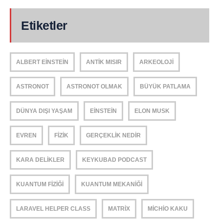
Etiketler
ALBERT EINSTEIN
ANTIK MISIR
ARKEOLOJI
ASTRONOT
ASTRONOT OLMAK
BÜYÜK PATLAMA
DÜNYA DIŞI YAŞAM
EINSTEIN
ELON MUSK
EVREN
FIZIK
GERÇEKLIK NEDIR
KARA DELIKLER
KEYKUBAD PODCAST
KUANTUM FIZIĞI
KUANTUM MEKANIĞI
LARAVEL HELPER CLASS
MATRIX
MICHIO KAKU