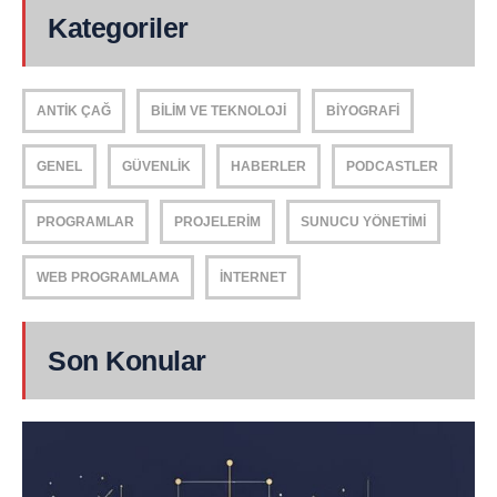
Kategoriler
ANTIK ÇAĞ
BILIM VE TEKNOLOJI
BIYOGRAFI
GENEL
GÜVENLIK
HABERLER
PODCASTLER
PROGRAMLAR
PROJELERIM
SUNUCU YÖNETIMI
WEB PROGRAMLAMA
İNTERNET
Son Konular